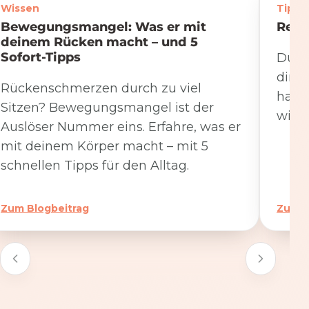
Wissen
Tipps
Bewegungsmangel: Was er mit
Rege
deinem Rücken macht – und 5
Sofort-Tipps
Du we
dire
Rückenschmerzen durch zu viel
hat. 
Sitzen? Bewegungsmangel ist der
wicht
Auslöser Nummer eins. Erfahre, was er
mit deinem Körper macht – mit 5
schnellen Tipps für den Alltag.
Zum Blogbeitrag
Zum B