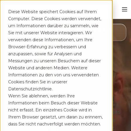
Diese Website speichert Cookies auf Ihrem
Computer. Diese Cookies werden verwendet,
um Informationen darüber zu sammeln, wie
4,8
Sie mit unserer Website interagieren. Wir
App Store
verwenden diese Informationen, um Ihre
Browser-Erfahrung zu verbessern und
anzupassen, sowie für Analysen und
Messungen zu unseren Besuchern auf dieser
Website und anderen Medien. Weitere
Informationen zu den von uns verwendeten
Cookies finden Sie in unserer
Deine App auf Rezept
Datenschutzrichtlinie.
bei Rücken­schmerzen
Wenn Sie ablehnen, werden Ihre
Informationen beim Besuch dieser Website
nicht erfasst. Ein einzelnes Cookie wird in
Therapeutisches Training für zu Hause, das
Ihrem Browser gesetzt, um daran zu erinnern,
sich flexibel deinem Alltag anpasst. Ohne
dass Sie nicht nachverfolgt werden möchten.
lange Wartezeiten, kostenfrei auf Rezept.