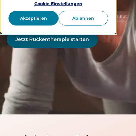
Cookie-Einstellungen
100% Kostenübernahme
Zeitlich flexibel nutzbar
Sc
Akzeptieren
Ablehnen
Jetzt Rückentherapie starten