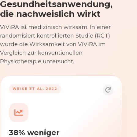
Gesundheitsanwendung,
die nachweislich wirkt
ViViRA ist medizinisch wirksam. In einer
randomisiert kontrollierten Studie (RCT)
wurde die Wirksamkeit von ViViRA im
Vergleich zur konventionellen
Physiotherapie untersucht.
53% nach 12 Wochen
WEISE ET AL. 2022
Die Anwendung von ViViRA reduziert
Rückenschmerzen in klinisch
relevantem Ausmaß – stärker als die
konventionelle Physiotherapie im
38% weniger
Versorgungsalltag.