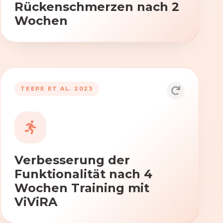
Rückenschmerzen nach 2
Wochen
TEEPE ET AL. 2023
Durch die Anwendung von ViViRA
verbessern sich signifikant die Kraft,
Beweglichkeit und Koordination nach
vierwöchigem Training.
Verbesserung der
Funktionalität nach 4
Wochen Training mit
ViViRA