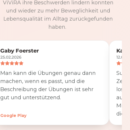
ViViRA ihre Beschwerden lindern konnten
und wieder zu mehr Beweglichkeit und
Lebensqualität im Alltag zurückgefunden
haben.
Gaby Foerster
Katj
25.02.2026
12.05.
Man kann die Übungen genau dann
Super
machen, wenn es passt, und die
Zeit
Beschreibung der Übungen ist sehr
losge
gut und unterstützend.
ausfü
Minut
die K
Google Play