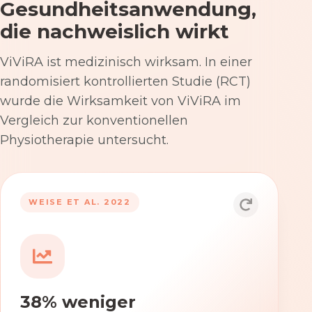
Gesundheitsanwendung,
die nachweislich wirkt
ViViRA ist medizinisch wirksam. In einer
randomisiert kontrollierten Studie (RCT)
wurde die Wirksamkeit von ViViRA im
Vergleich zur konventionellen
Physiotherapie untersucht.
53% nach 12 Wochen
WEISE ET AL. 2022
Die Anwendung von ViViRA reduziert
Rückenschmerzen in klinisch
relevantem Ausmaß – stärker als die
konventionelle Physiotherapie im
38% weniger
Versorgungsalltag.