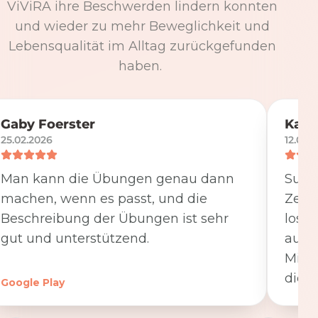
ViViRA ihre Beschwerden lindern konnten
und wieder zu mehr Beweglichkeit und
Lebensqualität im Alltag zurückgefunden
haben.
Gaby Foerster
Katj
25.02.2026
12.05.
Man kann die Übungen genau dann
Super
machen, wenn es passt, und die
Zeit
Beschreibung der Übungen ist sehr
losge
gut und unterstützend.
ausfü
Minut
die K
Google Play