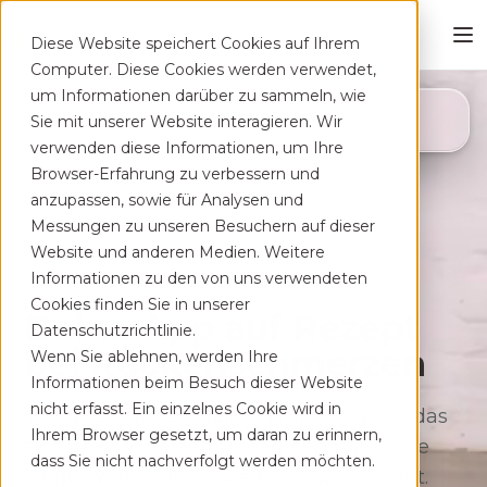
Diese Website speichert Cookies auf Ihrem
Computer. Diese Cookies werden verwendet,
um Informationen darüber zu sammeln, wie
4,8
Sie mit unserer Website interagieren. Wir
App Store
verwenden diese Informationen, um Ihre
Browser-Erfahrung zu verbessern und
anzupassen, sowie für Analysen und
Messungen zu unseren Besuchern auf dieser
Website und anderen Medien. Weitere
Informationen zu den von uns verwendeten
Cookies finden Sie in unserer
Deine App auf Rezept
Datenschutzrichtlinie.
bei Rücken­schmerzen
Wenn Sie ablehnen, werden Ihre
Informationen beim Besuch dieser Website
nicht erfasst. Ein einzelnes Cookie wird in
Therapeutisches Training für zu Hause, das
Ihrem Browser gesetzt, um daran zu erinnern,
sich flexibel deinem Alltag anpasst. Ohne
dass Sie nicht nachverfolgt werden möchten.
lange Wartezeiten, kostenfrei auf Rezept.