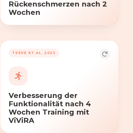
Rückenschmerzen nach 2
Wochen
TEEPE ET AL. 2023
Durch die Anwendung von ViViRA
verbessern sich signifikant die Kraft,
Beweglichkeit und Koordination nach
vierwöchigem Training.
Verbesserung der
Funktionalität nach 4
Wochen Training mit
ViViRA