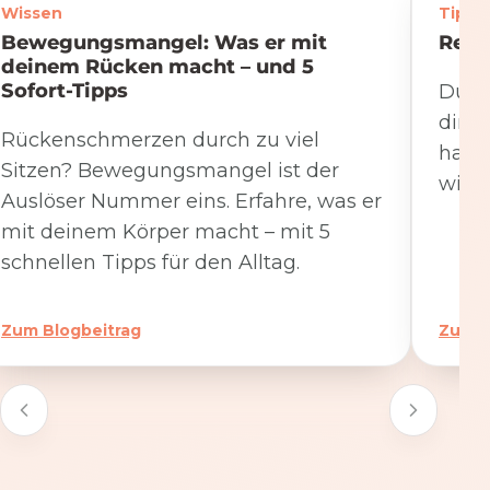
Wissen
Tipps
Bewegungsmangel: Was er mit
Rege
deinem Rücken macht – und 5
Sofort-Tipps
Du we
dire
Rückenschmerzen durch zu viel
hat. 
Sitzen? Bewegungsmangel ist der
wicht
Auslöser Nummer eins. Erfahre, was er
mit deinem Körper macht – mit 5
schnellen Tipps für den Alltag.
Zum Blogbeitrag
Zum B