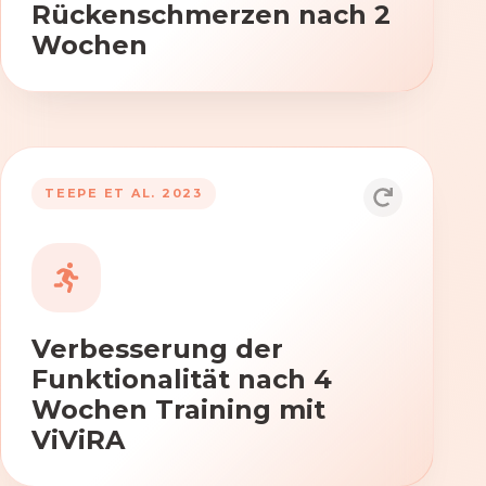
Rückenschmerzen nach 2
Wochen
TEEPE ET AL. 2023
Durch die Anwendung von ViViRA
verbessern sich signifikant die Kraft,
Beweglichkeit und Koordination nach
vierwöchigem Training.
Verbesserung der
Funktionalität nach 4
Wochen Training mit
ViViRA