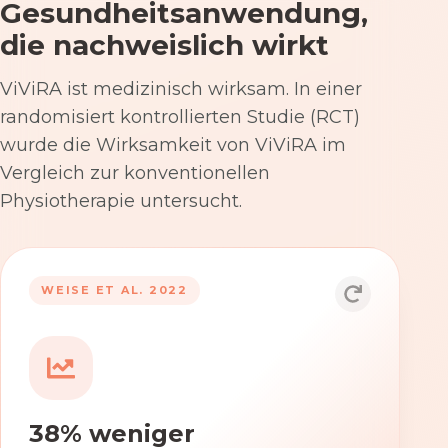
Gesundheitsanwendung,
die nachweislich wirkt
ViViRA ist medizinisch wirksam. In einer
randomisiert kontrollierten Studie (RCT)
wurde die Wirksamkeit von ViViRA im
Vergleich zur konventionellen
Physiotherapie untersucht.
53% nach 12 Wochen
WEISE ET AL. 2022
Die Anwendung von ViViRA reduziert
Rückenschmerzen in klinisch
relevantem Ausmaß – stärker als die
konventionelle Physiotherapie im
38% weniger
Versorgungsalltag.