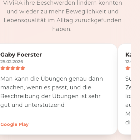
ViViRA ihre Beschwerden lindern konnten
und wieder zu mehr Beweglichkeit und
Lebensqualität im Alltag zurückgefunden
haben.
Gaby Foerster
Katj
25.02.2026
12.05.
Man kann die Übungen genau dann
Super
machen, wenn es passt, und die
Zeit
Beschreibung der Übungen ist sehr
losge
gut und unterstützend.
ausfü
Minut
die K
Google Play