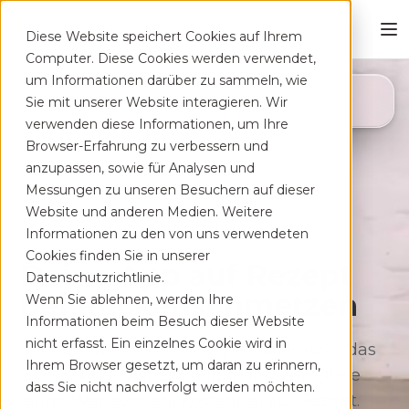
Diese Website speichert Cookies auf Ihrem
Computer. Diese Cookies werden verwendet,
um Informationen darüber zu sammeln, wie
4,8
Sie mit unserer Website interagieren. Wir
App Store
verwenden diese Informationen, um Ihre
Browser-Erfahrung zu verbessern und
anzupassen, sowie für Analysen und
Messungen zu unseren Besuchern auf dieser
Website und anderen Medien. Weitere
Informationen zu den von uns verwendeten
Cookies finden Sie in unserer
Deine App auf Rezept
Datenschutzrichtlinie.
bei Rücken­schmerzen
Wenn Sie ablehnen, werden Ihre
Informationen beim Besuch dieser Website
nicht erfasst. Ein einzelnes Cookie wird in
Therapeutisches Training für zu Hause, das
Ihrem Browser gesetzt, um daran zu erinnern,
sich flexibel deinem Alltag anpasst. Ohne
dass Sie nicht nachverfolgt werden möchten.
lange Wartezeiten, kostenfrei auf Rezept.