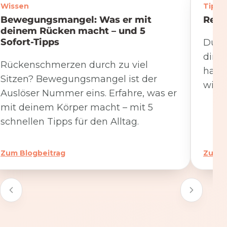
Wissen
Tipps
Bewegungsmangel: Was er mit
Rege
deinem Rücken macht – und 5
Sofort-Tipps
Du we
dire
Rückenschmerzen durch zu viel
hat. 
Sitzen? Bewegungsmangel ist der
wicht
Auslöser Nummer eins. Erfahre, was er
mit deinem Körper macht – mit 5
schnellen Tipps für den Alltag.
Zum Blogbeitrag
Zum B