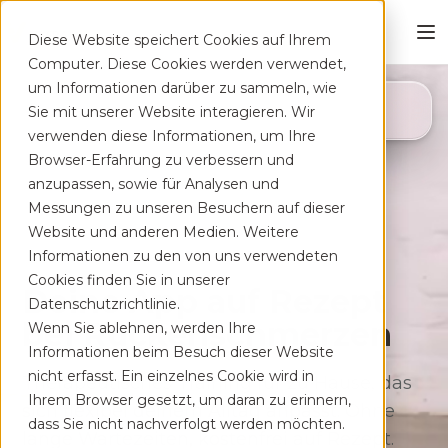
Diese Website speichert Cookies auf Ihrem
Computer. Diese Cookies werden verwendet,
um Informationen darüber zu sammeln, wie
4,8
Sie mit unserer Website interagieren. Wir
App Store
verwenden diese Informationen, um Ihre
Browser-Erfahrung zu verbessern und
anzupassen, sowie für Analysen und
Messungen zu unseren Besuchern auf dieser
Website und anderen Medien. Weitere
Informationen zu den von uns verwendeten
Cookies finden Sie in unserer
Deine App auf Rezept
Datenschutzrichtlinie.
bei Rücken­schmerzen
Wenn Sie ablehnen, werden Ihre
Informationen beim Besuch dieser Website
nicht erfasst. Ein einzelnes Cookie wird in
Therapeutisches Training für zu Hause, das
Ihrem Browser gesetzt, um daran zu erinnern,
sich flexibel deinem Alltag anpasst. Ohne
dass Sie nicht nachverfolgt werden möchten.
lange Wartezeiten, kostenfrei auf Rezept.