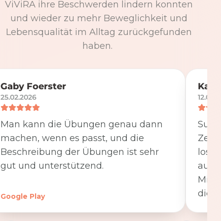
ViViRA ihre Beschwerden lindern konnten
und wieder zu mehr Beweglichkeit und
Lebensqualität im Alltag zurückgefunden
haben.
Gaby Foerster
Katj
25.02.2026
12.05.
Man kann die Übungen genau dann
Super
machen, wenn es passt, und die
Zeit
Beschreibung der Übungen ist sehr
losge
gut und unterstützend.
ausfü
Minut
die K
Google Play