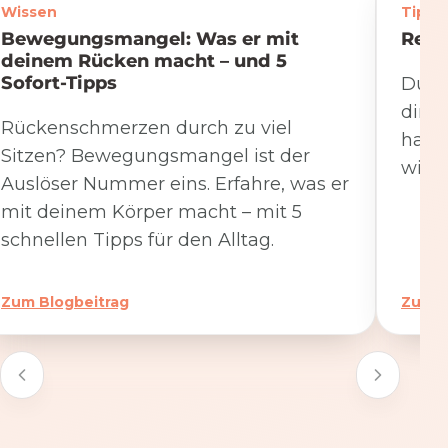
Wissen
Tipps
Bewegungsmangel: Was er mit
Rege
deinem Rücken macht – und 5
Sofort-Tipps
Du we
dire
Rückenschmerzen durch zu viel
hat. 
Sitzen? Bewegungsmangel ist der
wicht
Auslöser Nummer eins. Erfahre, was er
mit deinem Körper macht – mit 5
schnellen Tipps für den Alltag.
Zum Blogbeitrag
Zum B