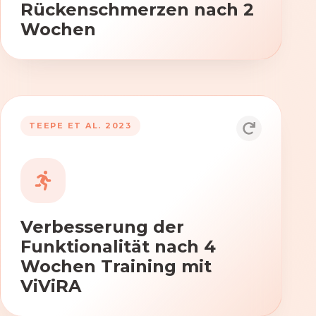
Rückenschmerzen nach 2
Wochen
TEEPE ET AL. 2023
Durch die Anwendung von ViViRA
verbessern sich signifikant die Kraft,
Beweglichkeit und Koordination nach
vierwöchigem Training.
Verbesserung der
Funktionalität nach 4
Wochen Training mit
ViViRA