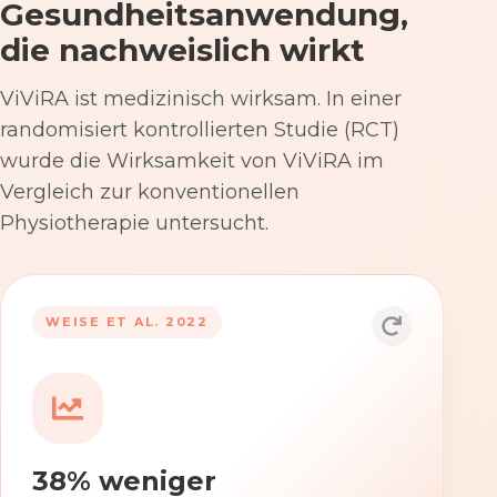
Gesundheitsanwendung,
die nachweislich wirkt
ViViRA ist medizinisch wirksam. In einer
randomisiert kontrollierten Studie (RCT)
wurde die Wirksamkeit von ViViRA im
Vergleich zur konventionellen
Physiotherapie untersucht.
53% nach 12 Wochen
WEISE ET AL. 2022
Die Anwendung von ViViRA reduziert
Rückenschmerzen in klinisch
relevantem Ausmaß – stärker als die
konventionelle Physiotherapie im
38% weniger
Versorgungsalltag.