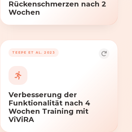
Rückenschmerzen nach 2
Wochen
TEEPE ET AL. 2023
Durch die Anwendung von ViViRA
verbessern sich signifikant die Kraft,
Beweglichkeit und Koordination nach
vierwöchigem Training.
Verbesserung der
Funktionalität nach 4
Wochen Training mit
ViViRA