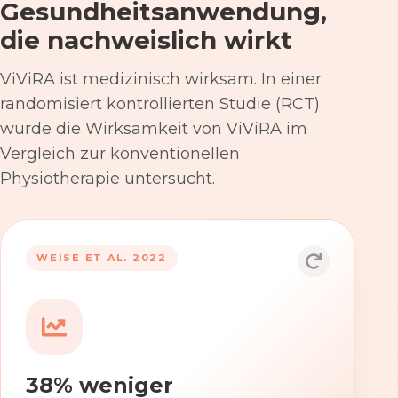
Gesundheitsanwendung,
die nachweislich wirkt
ViViRA ist medizinisch wirksam. In einer
randomisiert kontrollierten Studie (RCT)
wurde die Wirksamkeit von ViViRA im
Vergleich zur konventionellen
Physiotherapie untersucht.
53% nach 12 Wochen
WEISE ET AL. 2022
Die Anwendung von ViViRA reduziert
Rückenschmerzen in klinisch
relevantem Ausmaß – stärker als die
konventionelle Physiotherapie im
38% weniger
Versorgungsalltag.