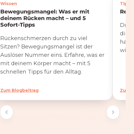
Wissen
Tipps
Bewegungsmangel: Was er mit
Rege
deinem Rücken macht – und 5
Sofort-Tipps
Du we
dire
Rückenschmerzen durch zu viel
hat. 
Sitzen? Bewegungsmangel ist der
wicht
Auslöser Nummer eins. Erfahre, was er
mit deinem Körper macht – mit 5
schnellen Tipps für den Alltag.
Zum Blogbeitrag
Zum B