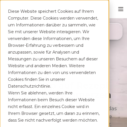
Diese Website speichert Cookies auf Ihrem
Computer. Diese Cookies werden verwendet,
um Informationen darüber zu sammeln, wie
4,8
Sie mit unserer Website interagieren. Wir
App Store
verwenden diese Informationen, um Ihre
Browser-Erfahrung zu verbessern und
anzupassen, sowie für Analysen und
Messungen zu unseren Besuchern auf dieser
Website und anderen Medien. Weitere
Informationen zu den von uns verwendeten
Cookies finden Sie in unserer
Deine App auf Rezept
Datenschutzrichtlinie.
bei Rücken­schmerzen
Wenn Sie ablehnen, werden Ihre
Informationen beim Besuch dieser Website
nicht erfasst. Ein einzelnes Cookie wird in
Therapeutisches Training für zu Hause, das
Ihrem Browser gesetzt, um daran zu erinnern,
sich flexibel deinem Alltag anpasst. Ohne
dass Sie nicht nachverfolgt werden möchten.
lange Wartezeiten, kostenfrei auf Rezept.