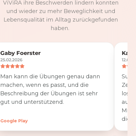
ViViRA ihre Beschwerden lindern konnten
und wieder zu mehr Beweglichkeit und
Lebensqualität im Alltag zurückgefunden
haben.
Gaby Foerster
Katj
25.02.2026
12.05.
Man kann die Übungen genau dann
Super
machen, wenn es passt, und die
Zeit
Beschreibung der Übungen ist sehr
losge
gut und unterstützend.
ausfü
Minut
die K
Google Play