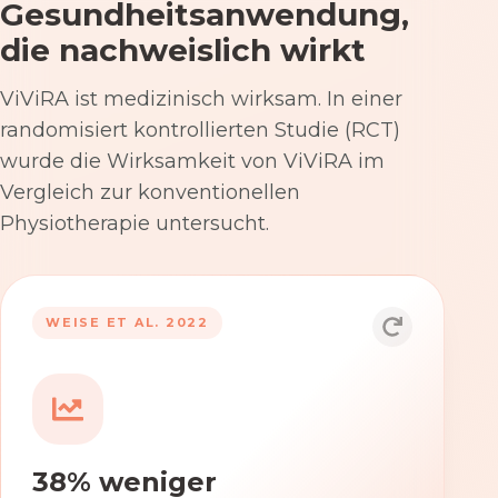
Gesundheitsanwendung,
die nachweislich wirkt
ViViRA ist medizinisch wirksam. In einer
randomisiert kontrollierten Studie (RCT)
wurde die Wirksamkeit von ViViRA im
Vergleich zur konventionellen
Physiotherapie untersucht.
53% nach 12 Wochen
WEISE ET AL. 2022
Die Anwendung von ViViRA reduziert
Rückenschmerzen in klinisch
relevantem Ausmaß – stärker als die
konventionelle Physiotherapie im
38% weniger
Versorgungsalltag.