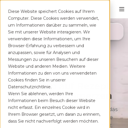
Diese Website speichert Cookies auf Ihrem
Computer. Diese Cookies werden verwendet,
um Informationen darüber zu sammeln, wie
4,8
Sie mit unserer Website interagieren. Wir
App Store
verwenden diese Informationen, um Ihre
Browser-Erfahrung zu verbessern und
anzupassen, sowie für Analysen und
Messungen zu unseren Besuchern auf dieser
Website und anderen Medien. Weitere
Informationen zu den von uns verwendeten
Cookies finden Sie in unserer
Deine App auf Rezept
Datenschutzrichtlinie.
bei Rücken­schmerzen
Wenn Sie ablehnen, werden Ihre
Informationen beim Besuch dieser Website
nicht erfasst. Ein einzelnes Cookie wird in
Therapeutisches Training für zu Hause, das
Ihrem Browser gesetzt, um daran zu erinnern,
sich flexibel deinem Alltag anpasst. Ohne
dass Sie nicht nachverfolgt werden möchten.
lange Wartezeiten, kostenfrei auf Rezept.