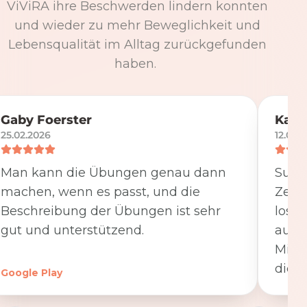
ViViRA ihre Beschwerden lindern konnten
und wieder zu mehr Beweglichkeit und
Lebensqualität im Alltag zurückgefunden
haben.
Gaby Foerster
Katj
25.02.2026
12.05.
Man kann die Übungen genau dann
Super
machen, wenn es passt, und die
Zeit
Beschreibung der Übungen ist sehr
losge
gut und unterstützend.
ausfü
Minut
die K
Google Play