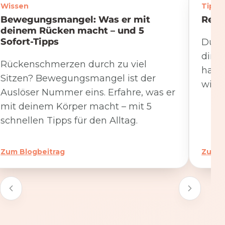
Wissen
Tipps
Bewegungsmangel: Was er mit
Rege
deinem Rücken macht – und 5
Sofort-Tipps
Du we
dire
Rückenschmerzen durch zu viel
hat. 
Sitzen? Bewegungsmangel ist der
wicht
Auslöser Nummer eins. Erfahre, was er
mit deinem Körper macht – mit 5
schnellen Tipps für den Alltag.
Zum Blogbeitrag
Zum B