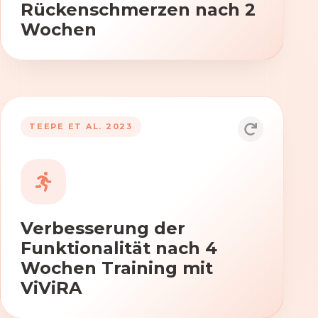
Rückenschmerzen nach 2
Wochen
TEEPE ET AL. 2023
Durch die Anwendung von ViViRA
verbessern sich signifikant die Kraft,
Beweglichkeit und Koordination nach
vierwöchigem Training.
Verbesserung der
Funktionalität nach 4
Wochen Training mit
ViViRA