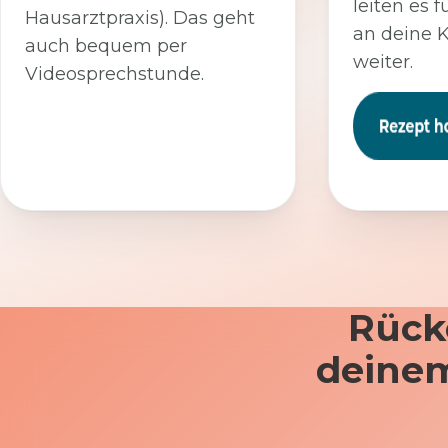
leiten es f
Hausarztpraxis). Das geht
an deine 
auch bequem per
weiter.
Videosprechstunde.
Rück
deinem