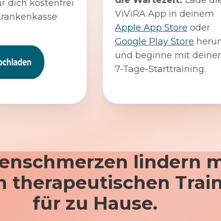
die Wartezeit:
Lade di
ür dich kostenfrei
ViViRA App in deinem
Krankenkasse
Apple App Store
oder
Google Play Store
herun
und beginne mit dein
7-Tage-Starttraining.
enschmerzen lindern m
 therapeutischen Trai
für zu Hause.