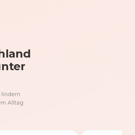
hland
unter
 lindern
im Alltag