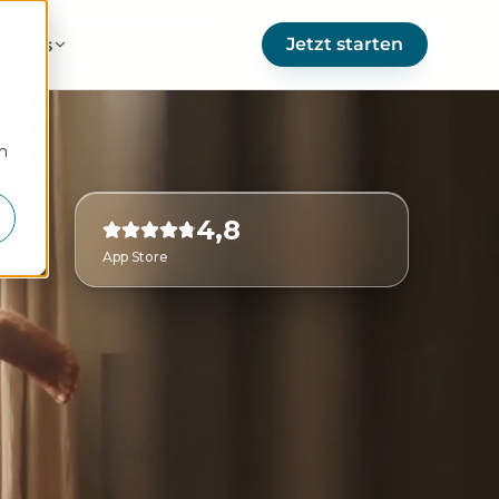
Jetzt starten
er uns
m
4,8
App Store