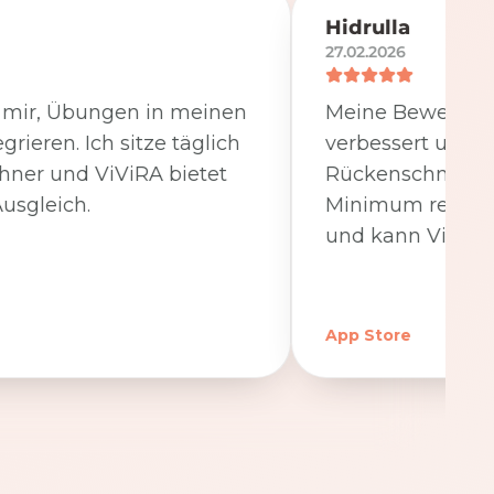
Hidrulla
27.02.2026
t mir, Übungen in meinen
Meine Beweglichk
egrieren. Ich sitze täglich
verbessert und 
hner und ViViRA bietet
Rückenschmerzen
usgleich.
Minimum reduzier
und kann ViViRA
App Store