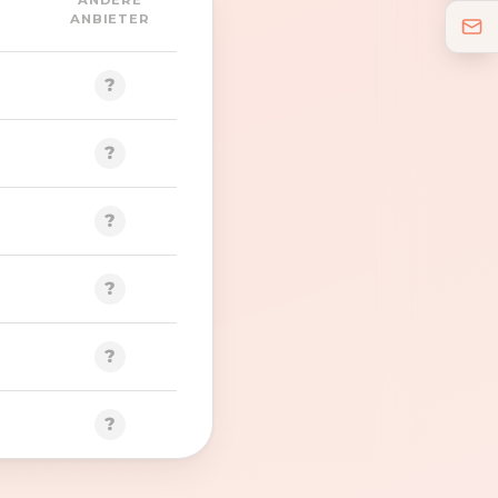
ANDERE
ANBIETER
?
?
?
?
?
?