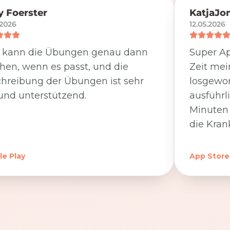
 Foerster
KatjaJo
.2026
12.05.2026
 kann die Übungen genau dann
Super Ap
en, wenn es passt, und die
Zeit me
hreibung der Übungen ist sehr
losgewor
und unterstützend.
ausführl
Minuten 
die Kran
e Play
App Store