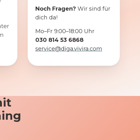
e
Noch Fragen?
Wir sind für
dich da!
ter
Mo–Fr 9:00–18:00 Uhr
em
030 814 53 6868
service@diga.vivira.com
it
ning