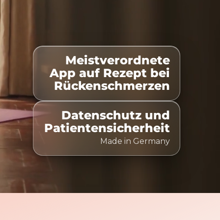
Meistverordnete
listet
100% Kostenübernahme
Zeitlich flexibel nut
App auf Rezept bei
Rückenschmerzen
Datenschutz und
Patientensicherheit
Made in Germany