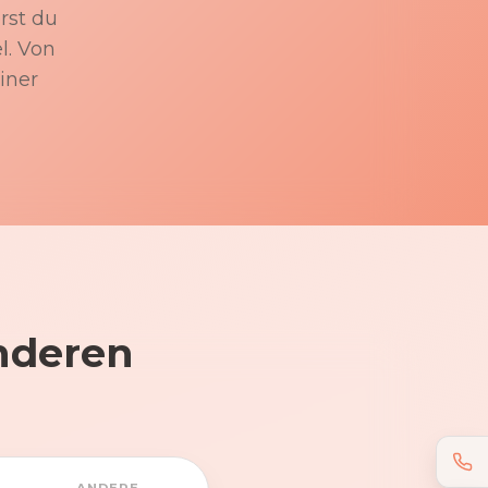
rst du
l. Von
iner
nderen