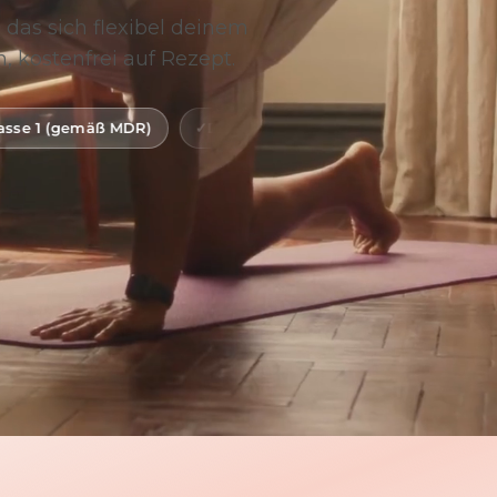
 das sich flexibel deinem
, kostenfrei auf Rezept.
)
Digitale Gesundheitsanwendung (DiGA)
BfArM-ge