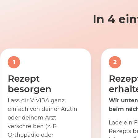
In 4 ei
1
2
Rezept
Rezep
besorgen
erhalt
Lass dir ViViRA ganz
Wir unter
einfach von deiner Ärztin
beim näch
oder deinem Arzt
Lade ein F
verschreiben (z. B.
Rezepts be
Orthopädie oder