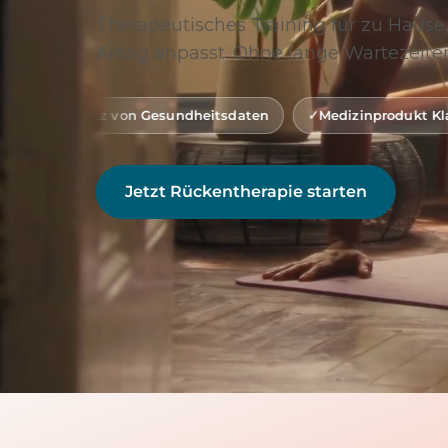
Therapeutisches Training für zu Hause,
Alltag anpasst. Ohne lange Wartezeiten
n Gesundheitsdaten
Medizinprodukt Klasse 1 (gemäß MDR
Jetzt Rückentherapie starten