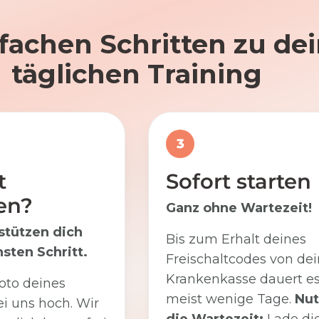
nfachen Schritten zu d
täglichen Training
3
t
Sofort starten
en?
Ganz ohne Wartezeit!
stützen dich
Bis zum Erhalt deines
sten Schritt.
Freischaltcodes von dei
Krankenkasse dauert e
oto deines
meist wenige Tage.
Nut
i uns hoch. Wir