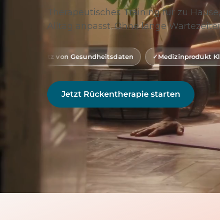
Therapeutisches Training für zu Hause,
Alltag anpasst. Ohne lange Wartezeiten
on Gesundheitsdaten
Medizinprodukt Klasse 1 (gemäß MD
Jetzt Rückentherapie starten