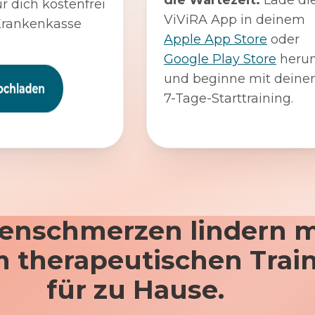
die Wartezeit:
Lade di
ür dich kostenfrei
ViViRA App in deinem
Krankenkasse
Apple App Store
oder
Google Play Store
herun
und beginne mit dein
7-Tage-Starttraining.
enschmerzen lindern m
 therapeutischen Trai
für zu Hause.