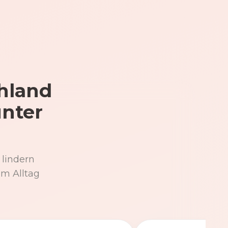
hland
unter
 lindern
im Alltag