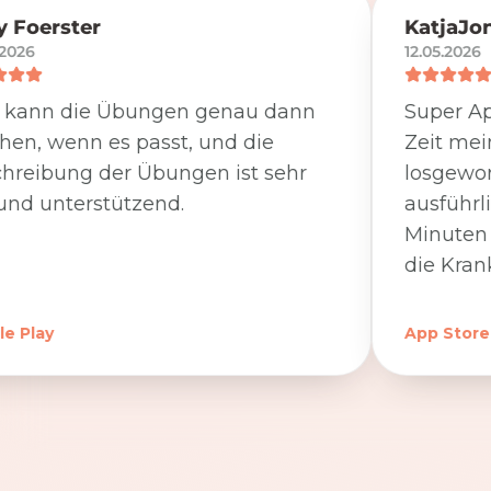
 Foerster
KatjaJo
.2026
12.05.2026
 kann die Übungen genau dann
Super Ap
en, wenn es passt, und die
Zeit me
hreibung der Übungen ist sehr
losgewor
und unterstützend.
ausführl
Minuten 
die Kran
e Play
App Store