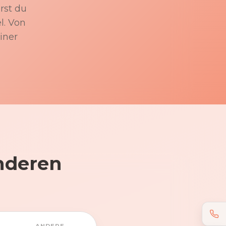
rst du
l. Von
iner
nderen