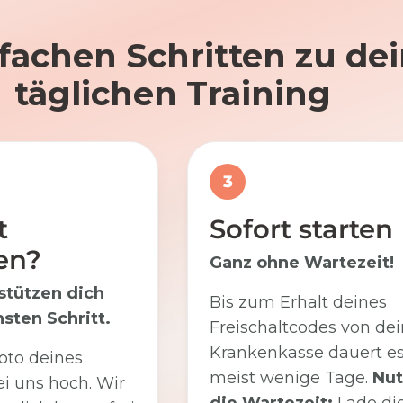
nfachen Schritten zu d
täglichen Training
3
t
Sofort starten
en?
Ganz ohne Wartezeit!
stützen dich
Bis zum Erhalt deines
sten Schritt.
Freischaltcodes von dei
Krankenkasse dauert e
oto deines
meist wenige Tage.
Nut
i uns hoch. Wir