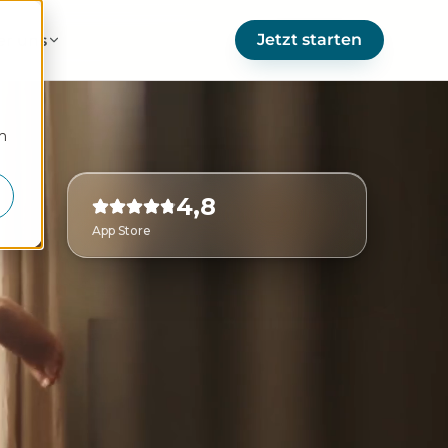
Jetzt starten
er uns
m
4,8
App Store