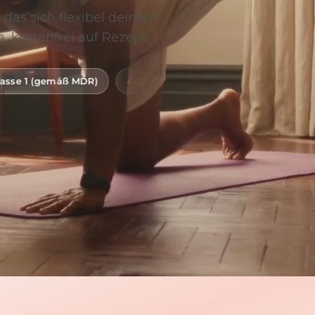
 das sich flexibel deinem
, kostenfrei auf Rezept.
R)
Digitale Gesundheitsanwendung (DiGA)
BfArM-ge