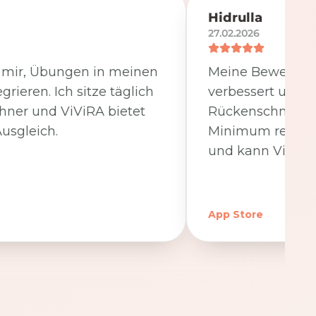
Hidrulla
27.02.2026
t mir, Übungen in meinen
Meine Beweglichk
egrieren. Ich sitze täglich
verbessert und 
hner und ViViRA bietet
Rückenschmerzen
usgleich.
Minimum reduzier
und kann ViViRA
App Store