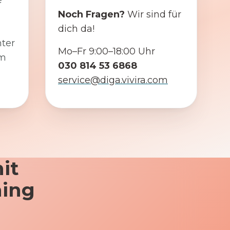
e
Noch Fragen?
Wir sind für
dich da!
ter
Mo–Fr 9:00–18:00 Uhr
em
030 814 53 6868
service@diga.vivira.com
it
ning