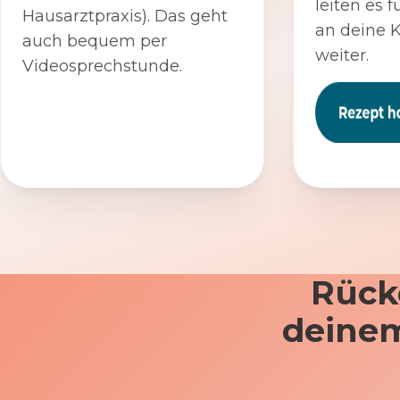
leiten es f
Hausarztpraxis). Das geht
an deine 
auch bequem per
weiter.
Videosprechstunde.
Rück
deinem