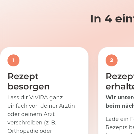
In 4 ei
1
2
Rezept
Rezep
besorgen
erhalt
Lass dir ViViRA ganz
Wir unter
einfach von deiner Ärztin
beim näch
oder deinem Arzt
Lade ein F
verschreiben (z. B.
Rezepts be
Orthopädie oder