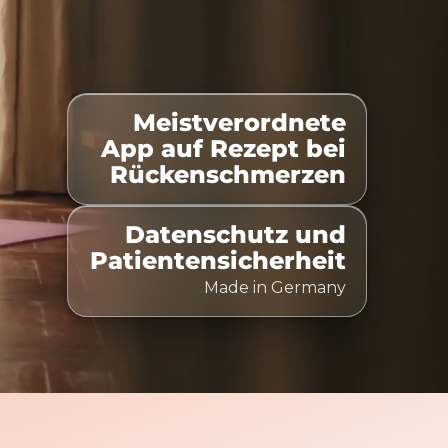
Meistverordnete
listet
100% Kostenübernahme
Zeitlich flexibel nut
App auf Rezept bei
Rückenschmerzen
Datenschutz und
Patientensicherheit
Made in Germany