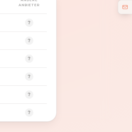
ANDERE
ANBIETER
?
?
?
?
?
?