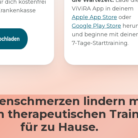
die Wartezeit:
Lade di
ür dich kostenfrei
ViViRA App in deinem
Krankenkasse
Apple App Store
oder
Google Play Store
herun
und beginne mit dein
7-Tage-Starttraining.
enschmerzen lindern m
 therapeutischen Trai
für zu Hause.