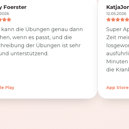
 Foerster
KatjaJo
.2026
12.05.2026
 kann die Übungen genau dann
Super Ap
en, wenn es passt, und die
Zeit me
hreibung der Übungen ist sehr
losgewor
und unterstützend.
ausführl
Minuten 
die Kran
e Play
App Store