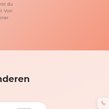
rst du
l. Von
iner
nderen