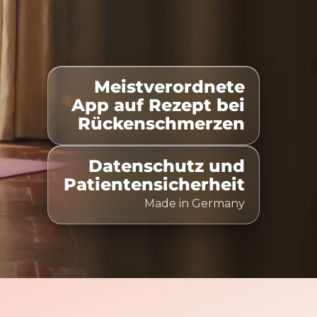
Meistverordnete
gelistet
100% Kostenübernahme
Zeitlich flexibel n
App auf Rezept bei
Rückenschmerzen
Datenschutz und
Patientensicherheit
Made in Germany