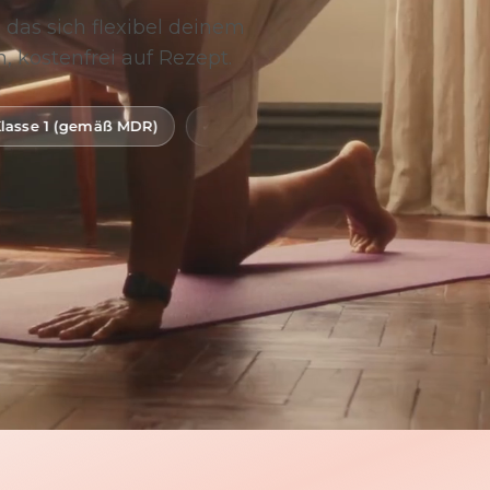
 das sich flexibel deinem
, kostenfrei auf Rezept.
DR)
Digitale Gesundheitsanwendung (DiGA)
BfArM-