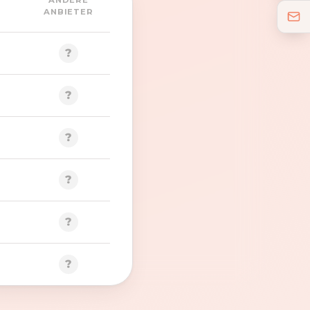
ANDERE
ANBIETER
?
?
?
?
?
?