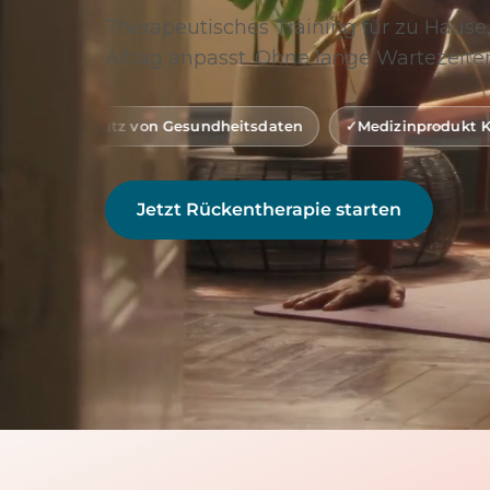
Therapeutisches Training für zu Hause,
Alltag anpasst. Ohne lange Wartezeiten
von Gesundheitsdaten
Medizinprodukt Klasse 1 (gemäß M
Jetzt Rückentherapie starten