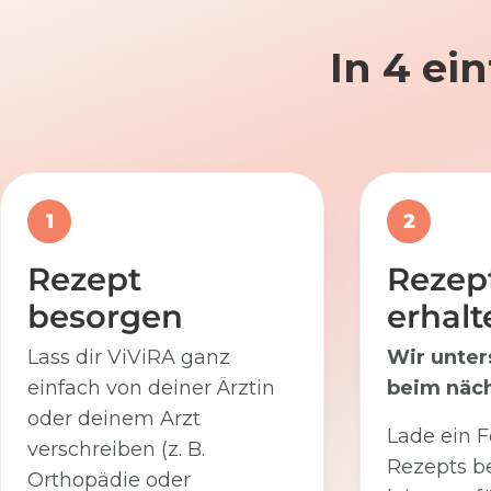
In 4 ei
1
2
Rezept
Rezep
besorgen
erhalt
Lass dir ViViRA ganz
Wir unter
einfach von deiner Ärztin
beim näch
oder deinem Arzt
Lade ein F
verschreiben (z. B.
Rezepts be
Orthopädie oder