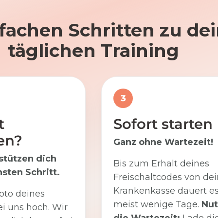
nfachen Schritten zu d
täglichen Training
3
t
Sofort starten
en?
Ganz ohne Wartezeit!
stützen dich
Bis zum Erhalt deines
sten Schritt.
Freischaltcodes von dei
Krankenkasse dauert e
oto deines
meist wenige Tage.
Nut
i uns hoch. Wir