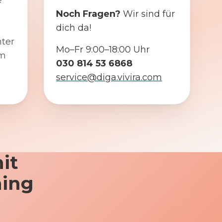
e
Noch Fragen?
Wir sind für
dich da!
ter
Mo–Fr 9:00–18:00 Uhr
em
030 814 53 6868
service@diga.vivira.com
it
ning