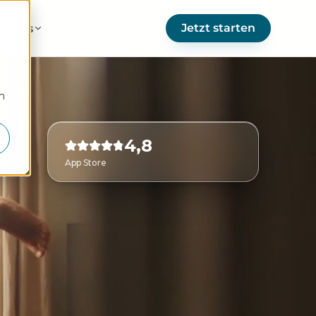
Jetzt starten
er uns
m
4,8
App Store