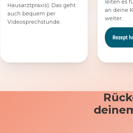
leiten es f
Hausarztpraxis). Das geht
an deine 
auch bequem per
weiter.
Videosprechstunde.
Rück
deinem