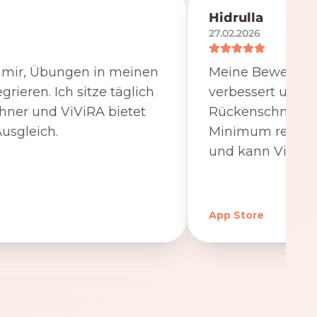
Hidrulla
27.02.2026
t mir, Übungen in meinen
Meine Beweglichk
egrieren. Ich sitze täglich
verbessert und 
hner und ViViRA bietet
Rückenschmerzen
usgleich.
Minimum reduzier
und kann ViViRA
App Store