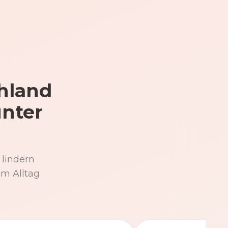
hland
unter
 lindern
im Alltag