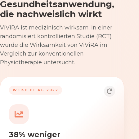
Gesundheitsanwendung,
die nachweislich wirkt
ViViRA ist medizinisch wirksam. In einer
randomisiert kontrollierten Studie (RCT)
wurde die Wirksamkeit von ViViRA im
Vergleich zur konventionellen
Physiotherapie untersucht.
53% nach 12 Wochen
WEISE ET AL. 2022
Die Anwendung von ViViRA reduziert
Rückenschmerzen in klinisch
relevantem Ausmaß – stärker als die
konventionelle Physiotherapie im
38% weniger
Versorgungsalltag.