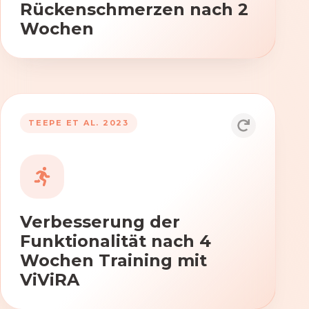
Rückenschmerzen nach 2
Wochen
TEEPE ET AL. 2023
Durch die Anwendung von ViViRA
verbessern sich signifikant die Kraft,
Beweglichkeit und Koordination nach
vierwöchigem Training.
Verbesserung der
Funktionalität nach 4
Wochen Training mit
ViViRA