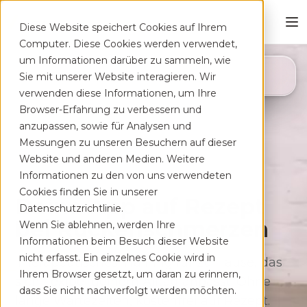
Diese Website speichert Cookies auf Ihrem
Computer. Diese Cookies werden verwendet,
um Informationen darüber zu sammeln, wie
4,8
Sie mit unserer Website interagieren. Wir
App Store
verwenden diese Informationen, um Ihre
Browser-Erfahrung zu verbessern und
anzupassen, sowie für Analysen und
Messungen zu unseren Besuchern auf dieser
Website und anderen Medien. Weitere
Informationen zu den von uns verwendeten
Cookies finden Sie in unserer
Deine App auf Rezept
Datenschutzrichtlinie.
bei Rücken­schmerzen
Wenn Sie ablehnen, werden Ihre
Informationen beim Besuch dieser Website
nicht erfasst. Ein einzelnes Cookie wird in
Therapeutisches Training für zu Hause, das
Ihrem Browser gesetzt, um daran zu erinnern,
sich flexibel deinem Alltag anpasst. Ohne
dass Sie nicht nachverfolgt werden möchten.
lange Wartezeiten, kostenfrei auf Rezept.