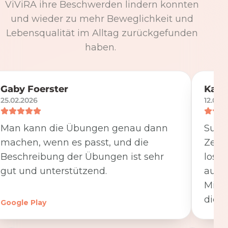
ViViRA ihre Beschwerden lindern konnten
und wieder zu mehr Beweglichkeit und
Lebensqualität im Alltag zurückgefunden
haben.
Gaby Foerster
Katj
25.02.2026
12.05.
Man kann die Übungen genau dann
Super
machen, wenn es passt, und die
Zeit
Beschreibung der Übungen ist sehr
losge
gut und unterstützend.
ausfü
Minut
die K
Google Play