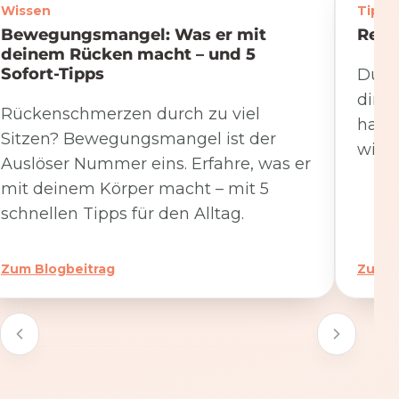
Wissen
Tipps
Bewegungsmangel: Was er mit
Rege
deinem Rücken macht – und 5
Sofort-Tipps
Du we
dire
Rückenschmerzen durch zu viel
hat. 
Sitzen? Bewegungsmangel ist der
wicht
Auslöser Nummer eins. Erfahre, was er
mit deinem Körper macht – mit 5
schnellen Tipps für den Alltag.
Zum Blogbeitrag
Zum B