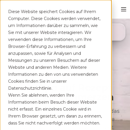
Diese Website speichert Cookies auf Ihrem
Computer. Diese Cookies werden verwendet,
um Informationen darüber zu sammeln, wie
4,8
Sie mit unserer Website interagieren. Wir
App Store
verwenden diese Informationen, um Ihre
Browser-Erfahrung zu verbessern und
anzupassen, sowie für Analysen und
Messungen zu unseren Besuchern auf dieser
Website und anderen Medien. Weitere
Informationen zu den von uns verwendeten
Cookies finden Sie in unserer
Deine App auf Rezept
Datenschutzrichtlinie.
bei Rücken­schmerzen
Wenn Sie ablehnen, werden Ihre
Informationen beim Besuch dieser Website
nicht erfasst. Ein einzelnes Cookie wird in
Therapeutisches Training für zu Hause, das
Ihrem Browser gesetzt, um daran zu erinnern,
sich flexibel deinem Alltag anpasst. Ohne
dass Sie nicht nachverfolgt werden möchten.
lange Wartezeiten, kostenfrei auf Rezept.