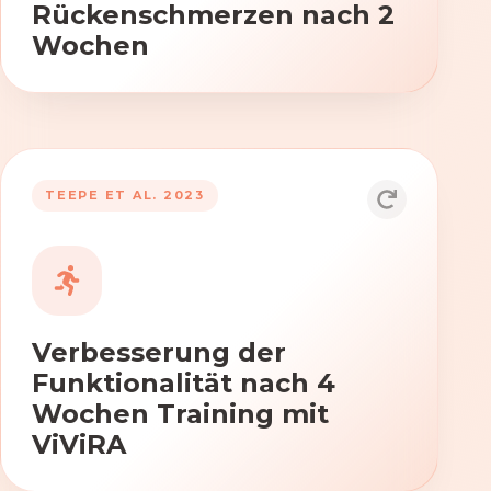
Rückenschmerzen nach 2
Wochen
TEEPE ET AL. 2023
Durch die Anwendung von ViViRA
verbessern sich signifikant die Kraft,
Beweglichkeit und Koordination nach
vierwöchigem Training.
Verbesserung der
Funktionalität nach 4
Wochen Training mit
ViViRA