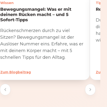
Wissen
Tipps
Bewegungsmangel: Was er mit
Rege
deinem Rücken macht – und 5
Sofort-Tipps
Du we
dire
Rückenschmerzen durch zu viel
hat. 
Sitzen? Bewegungsmangel ist der
wicht
Auslöser Nummer eins. Erfahre, was er
mit deinem Körper macht – mit 5
schnellen Tipps für den Alltag.
Zum Blogbeitrag
Zum B