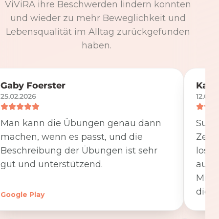
ViViRA ihre Beschwerden lindern konnten
und wieder zu mehr Beweglichkeit und
Lebensqualität im Alltag zurückgefunden
haben.
Gaby Foerster
Katj
25.02.2026
12.05.
Man kann die Übungen genau dann
Super
machen, wenn es passt, und die
Zeit
Beschreibung der Übungen ist sehr
losge
gut und unterstützend.
ausfü
Minut
die K
Google Play