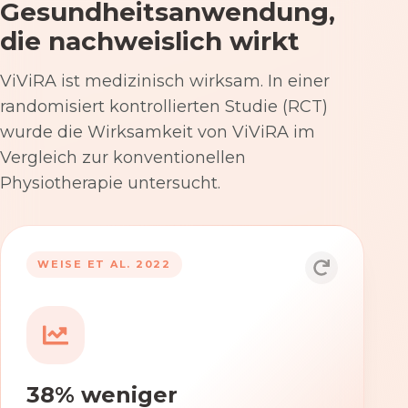
Gesundheitsanwendung,
die nachweislich wirkt
ViViRA ist medizinisch wirksam. In einer
randomisiert kontrollierten Studie (RCT)
wurde die Wirksamkeit von ViViRA im
Vergleich zur konventionellen
Physiotherapie untersucht.
53% nach 12 Wochen
WEISE ET AL. 2022
Die Anwendung von ViViRA reduziert
Rückenschmerzen in klinisch
relevantem Ausmaß – stärker als die
konventionelle Physiotherapie im
38% weniger
Versorgungsalltag.