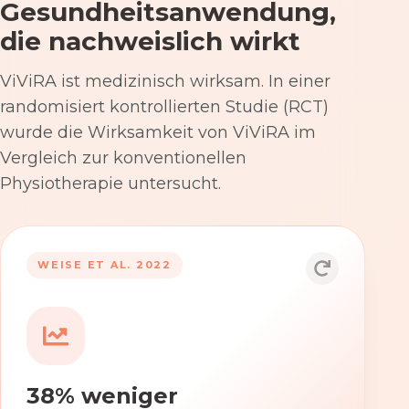
Gesundheitsanwendung,
die nachweislich wirkt
ViViRA ist medizinisch wirksam. In einer
randomisiert kontrollierten Studie (RCT)
wurde die Wirksamkeit von ViViRA im
Vergleich zur konventionellen
Physiotherapie untersucht.
53% nach 12 Wochen
WEISE ET AL. 2022
Die Anwendung von ViViRA reduziert
Rückenschmerzen in klinisch
relevantem Ausmaß – stärker als die
konventionelle Physiotherapie im
38% weniger
Versorgungsalltag.