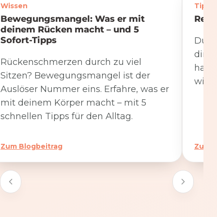
Wissen
Tipps
Bewegungsmangel: Was er mit
Rege
deinem Rücken macht – und 5
Sofort-Tipps
Du we
dire
Rückenschmerzen durch zu viel
hat. 
Sitzen? Bewegungsmangel ist der
wicht
Auslöser Nummer eins. Erfahre, was er
mit deinem Körper macht – mit 5
schnellen Tipps für den Alltag.
Zum Blogbeitrag
Zum B