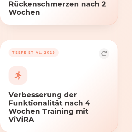
Rückenschmerzen nach 2
Wochen
TEEPE ET AL. 2023
Durch die Anwendung von ViViRA
verbessern sich signifikant die Kraft,
Beweglichkeit und Koordination nach
vierwöchigem Training.
Verbesserung der
Funktionalität nach 4
Wochen Training mit
ViViRA