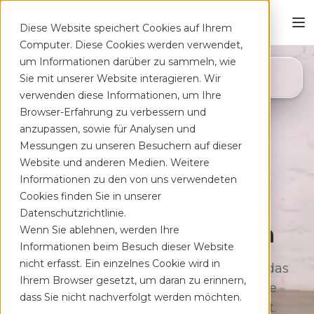
Diese Website speichert Cookies auf Ihrem
Computer. Diese Cookies werden verwendet,
um Informationen darüber zu sammeln, wie
4,8
Sie mit unserer Website interagieren. Wir
App Store
verwenden diese Informationen, um Ihre
Browser-Erfahrung zu verbessern und
anzupassen, sowie für Analysen und
Messungen zu unseren Besuchern auf dieser
Website und anderen Medien. Weitere
Informationen zu den von uns verwendeten
Cookies finden Sie in unserer
Deine App auf Rezept
Datenschutzrichtlinie.
bei Rücken­schmerzen
Wenn Sie ablehnen, werden Ihre
Informationen beim Besuch dieser Website
nicht erfasst. Ein einzelnes Cookie wird in
Therapeutisches Training für zu Hause, das
Ihrem Browser gesetzt, um daran zu erinnern,
sich flexibel deinem Alltag anpasst. Ohne
dass Sie nicht nachverfolgt werden möchten.
lange Wartezeiten, kostenfrei auf Rezept.