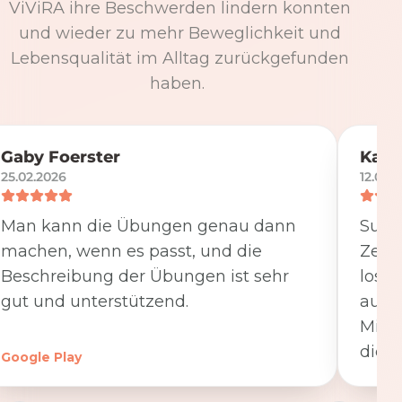
ViViRA ihre Beschwerden lindern konnten
und wieder zu mehr Beweglichkeit und
Lebensqualität im Alltag zurückgefunden
haben.
Gaby Foerster
Katj
25.02.2026
12.05.
Man kann die Übungen genau dann
Super
machen, wenn es passt, und die
Zeit
Beschreibung der Übungen ist sehr
losge
gut und unterstützend.
ausfü
Minut
die K
Google Play