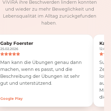
ViViRA ihre Beschwerden lindern konnten
und wieder zu mehr Beweglichkeit und
Lebensqualität im Alltag zurückgefunden
haben.
Gaby Foerster
Katj
25.02.2026
12.05.
Man kann die Übungen genau dann
Super
machen, wenn es passt, und die
Zeit
Beschreibung der Übungen ist sehr
losge
gut und unterstützend.
ausfü
Minut
die K
Google Play