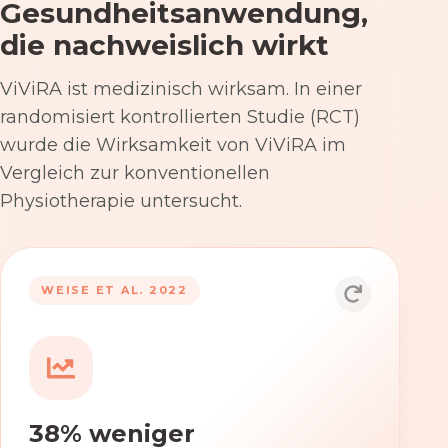
Gesundheitsanwendung,
die nachweislich wirkt
ViViRA ist medizinisch wirksam. In einer
randomisiert kontrollierten Studie (RCT)
wurde die Wirksamkeit von ViViRA im
Vergleich zur konventionellen
Physiotherapie untersucht.
53% nach 12 Wochen
WEISE ET AL. 2022
Die Anwendung von ViViRA reduziert
Rückenschmerzen in klinisch
relevantem Ausmaß – stärker als die
konventionelle Physiotherapie im
38% weniger
Versorgungsalltag.