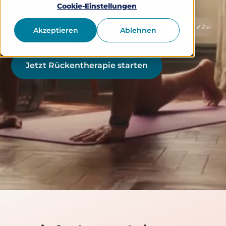
Cookie-Einstellungen
-gelistet
100% Kostenübernahme
Zeitlich flexibel 
Akzeptieren
Ablehnen
Jetzt Rückentherapie starten