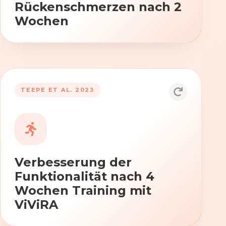
Rückenschmerzen nach 2
Wochen
TEEPE ET AL. 2023
Durch die Anwendung von ViViRA
verbessern sich signifikant die Kraft,
Beweglichkeit und Koordination nach
vierwöchigem Training.
Verbesserung der
Funktionalität nach 4
Wochen Training mit
ViViRA