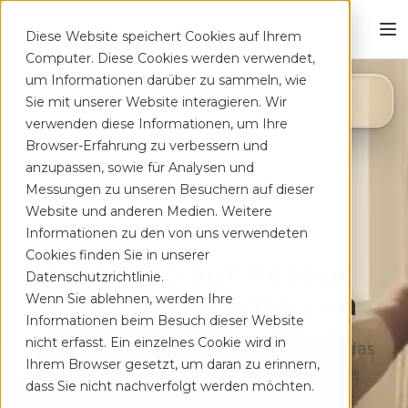
Diese Website speichert Cookies auf Ihrem
Computer. Diese Cookies werden verwendet,
um Informationen darüber zu sammeln, wie
4,8
Sie mit unserer Website interagieren. Wir
App Store
verwenden diese Informationen, um Ihre
Browser-Erfahrung zu verbessern und
anzupassen, sowie für Analysen und
Messungen zu unseren Besuchern auf dieser
Website und anderen Medien. Weitere
Informationen zu den von uns verwendeten
Cookies finden Sie in unserer
Deine App auf Rezept
Datenschutzrichtlinie.
bei Rücken­schmerzen
Wenn Sie ablehnen, werden Ihre
Informationen beim Besuch dieser Website
nicht erfasst. Ein einzelnes Cookie wird in
Therapeutisches Training für zu Hause, das
Ihrem Browser gesetzt, um daran zu erinnern,
sich flexibel deinem Alltag anpasst. Ohne
dass Sie nicht nachverfolgt werden möchten.
lange Wartezeiten, kostenfrei auf Rezept.