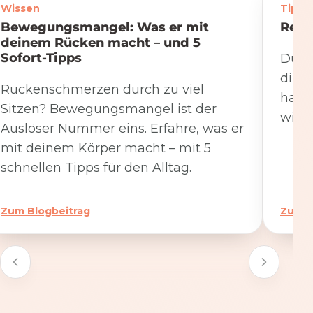
Wissen
Tipps
Bewegungsmangel: Was er mit
Rege
deinem Rücken macht – und 5
Sofort-Tipps
Du we
dire
Rückenschmerzen durch zu viel
hat. 
Sitzen? Bewegungsmangel ist der
wicht
Auslöser Nummer eins. Erfahre, was er
mit deinem Körper macht – mit 5
schnellen Tipps für den Alltag.
Zum Blogbeitrag
Zum B