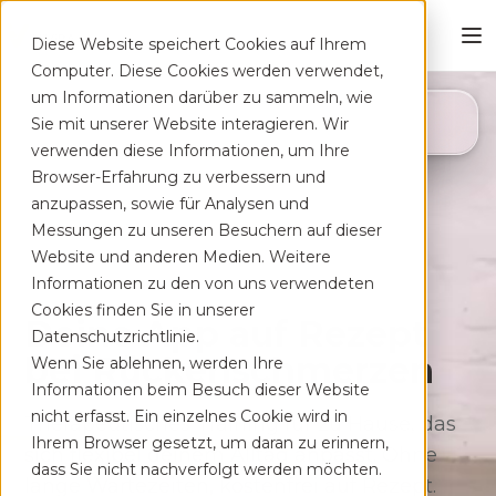
Diese Website speichert Cookies auf Ihrem
Computer. Diese Cookies werden verwendet,
um Informationen darüber zu sammeln, wie
4,8
Sie mit unserer Website interagieren. Wir
App Store
verwenden diese Informationen, um Ihre
Browser-Erfahrung zu verbessern und
anzupassen, sowie für Analysen und
Messungen zu unseren Besuchern auf dieser
Website und anderen Medien. Weitere
Informationen zu den von uns verwendeten
Cookies finden Sie in unserer
Deine App auf Rezept
Datenschutzrichtlinie.
bei Rücken­schmerzen
Wenn Sie ablehnen, werden Ihre
Informationen beim Besuch dieser Website
nicht erfasst. Ein einzelnes Cookie wird in
Therapeutisches Training für zu Hause, das
Ihrem Browser gesetzt, um daran zu erinnern,
sich flexibel deinem Alltag anpasst. Ohne
dass Sie nicht nachverfolgt werden möchten.
lange Wartezeiten, kostenfrei auf Rezept.