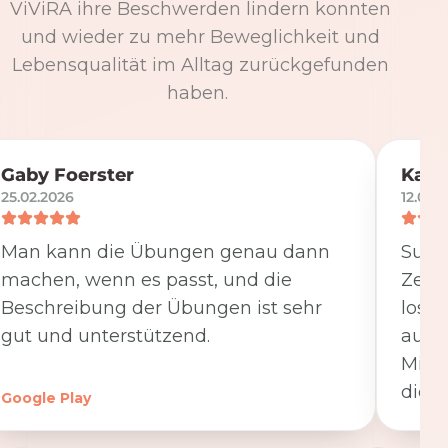
ViViRA ihre Beschwerden lindern konnten
und wieder zu mehr Beweglichkeit und
Lebensqualität im Alltag zurückgefunden
haben.
Gaby Foerster
Katj
25.02.2026
12.05.
Man kann die Übungen genau dann
Super
machen, wenn es passt, und die
Zeit
Beschreibung der Übungen ist sehr
losge
gut und unterstützend.
ausfü
Minut
die K
Google Play