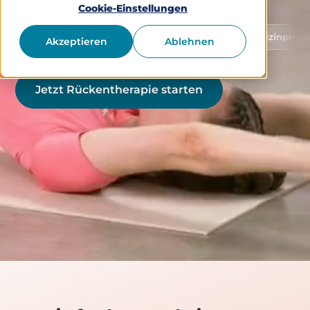
Cookie-Einstellungen
Schutz von Gesundheitsdaten
Medizinprodukt Klass
Akzeptieren
Ablehnen
Jetzt Rückentherapie starten