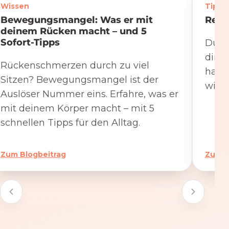
Wissen
Tipps
Bewegungsmangel: Was er mit
Rege
deinem Rücken macht – und 5
Sofort-Tipps
Du we
dire
Rückenschmerzen durch zu viel
hat. 
Sitzen? Bewegungsmangel ist der
wicht
Auslöser Nummer eins. Erfahre, was er
mit deinem Körper macht – mit 5
schnellen Tipps für den Alltag.
Zum Blogbeitrag
Zum B