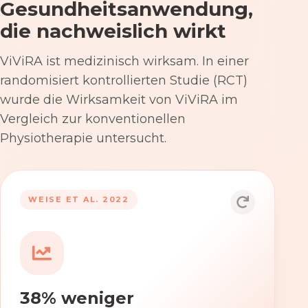
Gesundheitsanwendung,
die nachweislich wirkt
ViViRA ist medizinisch wirksam. In einer
randomisiert kontrollierten Studie (RCT)
wurde die Wirksamkeit von ViViRA im
Vergleich zur konventionellen
Physiotherapie untersucht.
53% nach 12 Wochen
WEISE ET AL. 2022
Die Anwendung von ViViRA reduziert
Rückenschmerzen in klinisch
relevantem Ausmaß – stärker als die
konventionelle Physiotherapie im
38% weniger
Versorgungsalltag.