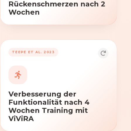
Rückenschmerzen nach 2
Wochen
TEEPE ET AL. 2023
Durch die Anwendung von ViViRA
verbessern sich signifikant die Kraft,
Beweglichkeit und Koordination nach
vierwöchigem Training.
Verbesserung der
Funktionalität nach 4
Wochen Training mit
ViViRA