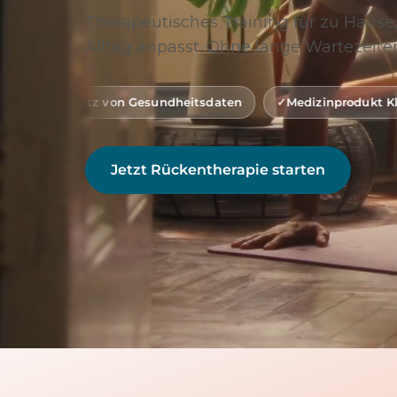
Therapeutisches Training für zu Hause,
Alltag anpasst. Ohne lange Wartezeiten
on Gesundheitsdaten
Medizinprodukt Klasse 1 (gemäß M
Jetzt Rückentherapie starten