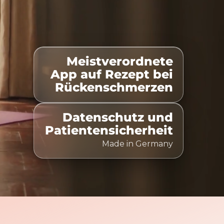
Meistverordnete
elistet
100% Kostenübernahme
Zeitlich flexibel nu
App auf Rezept bei
Rückenschmerzen
Datenschutz und
Patientensicherheit
Made in Germany