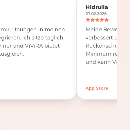
Hidrulla
27.02.2026
t mir, Übungen in meinen
Meine Beweglichk
egrieren. Ich sitze täglich
verbessert und 
hner und ViViRA bietet
Rückenschmerzen
usgleich.
Minimum reduzier
und kann ViViRA
App Store