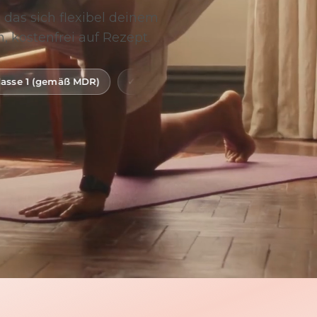
 das sich flexibel deinem
, kostenfrei auf Rezept.
DR)
Digitale Gesundheitsanwendung (DiGA)
BfArM-g