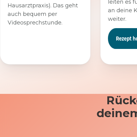
leiten es f
Hausarztpraxis). Das geht
an deine 
auch bequem per
weiter.
Videosprechstunde.
Rück
deinem