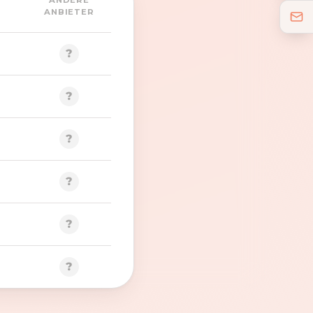
ANDERE
ANBIETER
?
?
?
?
?
?