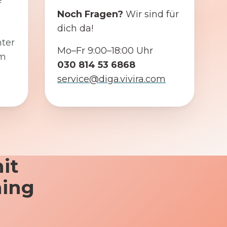
e
Noch Fragen?
Wir sind für
dich da!
ter
Mo–Fr 9:00–18:00 Uhr
em
030 814 53 6868
service@diga.vivira.com
it
ning