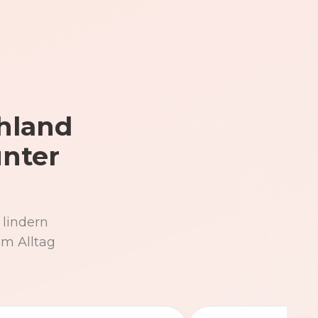
hland
unter
 lindern
im Alltag