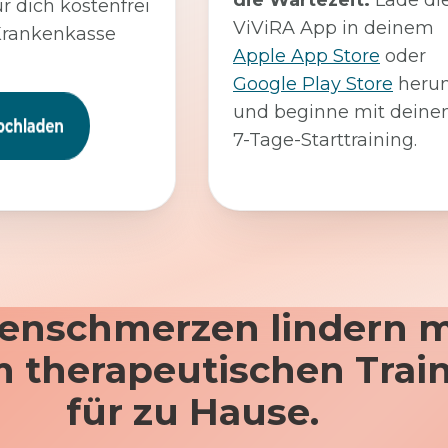
die Wartezeit:
Lade di
ür dich kostenfrei
ViViRA App in deinem
Krankenkasse
Apple App Store
oder
Google Play Store
herun
und beginne mit dein
7-Tage-Starttraining.
enschmerzen lindern m
 therapeutischen Trai
für zu Hause.