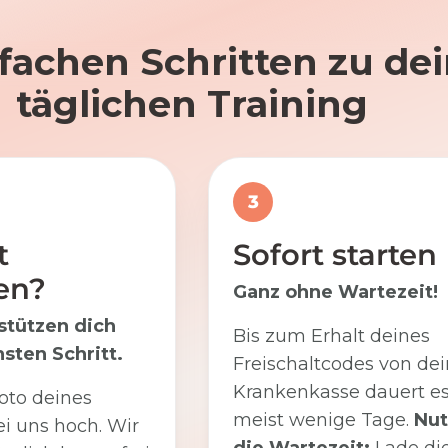
nfachen Schritten zu d
täglichen Training
3
t
Sofort starten
en?
Ganz ohne Wartezeit!
stützen dich
Bis zum Erhalt deines
sten Schritt.
Freischaltcodes von dei
Krankenkasse dauert e
oto deines
meist wenige Tage.
Nut
i uns hoch. Wir