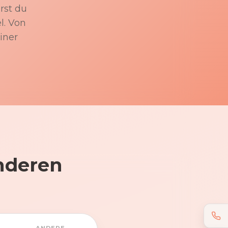
rst du
l. Von
iner
nderen