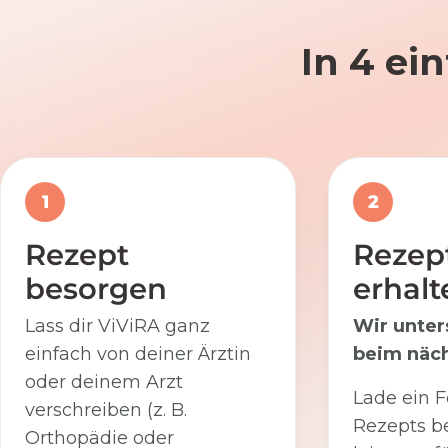
In 4 ei
1
2
Rezept
Rezep
besorgen
erhalt
Lass dir ViViRA ganz
Wir unter
einfach von deiner Ärztin
beim näch
oder deinem Arzt
Lade ein F
verschreiben (z. B.
Rezepts be
Orthopädie oder