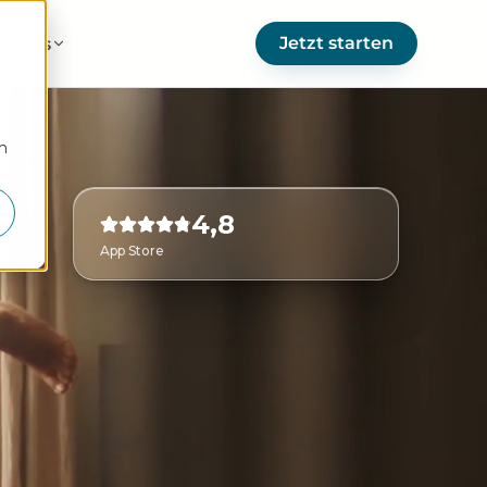
Jetzt starten
er uns
m
4,8
App Store