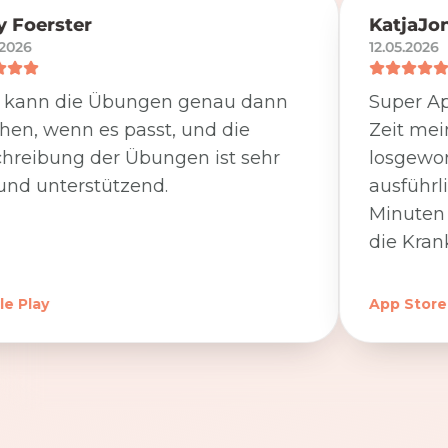
 Foerster
KatjaJo
.2026
12.05.2026
 kann die Übungen genau dann
Super Ap
en, wenn es passt, und die
Zeit me
hreibung der Übungen ist sehr
losgewor
und unterstützend.
ausführl
Minuten 
die Kran
e Play
App Store