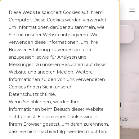
Diese Website speichert Cookies auf Ihrem
Computer. Diese Cookies werden verwendet,
um Informationen darüber zu sammeln, wie
4,8
Sie mit unserer Website interagieren. Wir
App Store
verwenden diese Informationen, um Ihre
Browser-Erfahrung zu verbessern und
anzupassen, sowie für Analysen und
Messungen zu unseren Besuchern auf dieser
Website und anderen Medien. Weitere
Informationen zu den von uns verwendeten
Cookies finden Sie in unserer
Deine App auf Rezept
Datenschutzrichtlinie.
bei Rücken­schmerzen
Wenn Sie ablehnen, werden Ihre
Informationen beim Besuch dieser Website
nicht erfasst. Ein einzelnes Cookie wird in
Therapeutisches Training für zu Hause, das
Ihrem Browser gesetzt, um daran zu erinnern,
sich flexibel deinem Alltag anpasst. Ohne
dass Sie nicht nachverfolgt werden möchten.
lange Wartezeiten, kostenfrei auf Rezept.