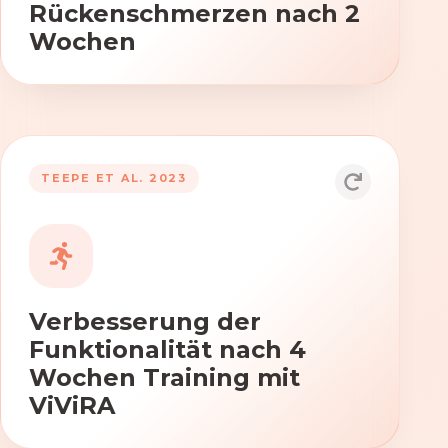
Rückenschmerzen nach 2
Wochen
TEEPE ET AL. 2023
Durch die Anwendung von ViViRA
verbessern sich signifikant die Kraft,
Beweglichkeit und Koordination nach
vierwöchigem Training.
Verbesserung der
Funktionalität nach 4
Wochen Training mit
ViViRA