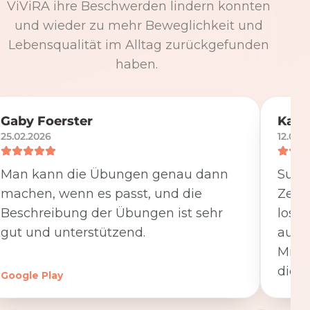
ViViRA ihre Beschwerden lindern konnten
und wieder zu mehr Beweglichkeit und
Lebensqualität im Alltag zurückgefunden
haben.
Gaby Foerster
Katj
25.02.2026
12.05.
Man kann die Übungen genau dann
Super
machen, wenn es passt, und die
Zeit
Beschreibung der Übungen ist sehr
losge
gut und unterstützend.
ausfü
Minut
die K
Google Play