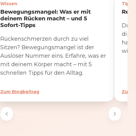
Wissen
Tipps
Bewegungsmangel: Was er mit
Rege
deinem Rücken macht – und 5
Sofort-Tipps
Du we
dire
Rückenschmerzen durch zu viel
hat. 
Sitzen? Bewegungsmangel ist der
wicht
Auslöser Nummer eins. Erfahre, was er
mit deinem Körper macht – mit 5
schnellen Tipps für den Alltag.
Zum Blogbeitrag
Zum B