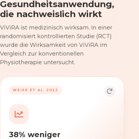
Gesundheitsanwendung,
die nachweislich wirkt
ViViRA ist medizinisch wirksam. In einer
randomisiert kontrollierten Studie (RCT)
wurde die Wirksamkeit von ViViRA im
Vergleich zur konventionellen
Physiotherapie untersucht.
53% nach 12 Wochen
WEISE ET AL. 2022
Die Anwendung von ViViRA reduziert
Rückenschmerzen in klinisch
relevantem Ausmaß – stärker als die
konventionelle Physiotherapie im
38% weniger
Versorgungsalltag.