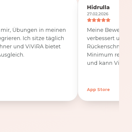
Hidrulla
27.02.2026
t mir, Übungen in meinen
Meine Beweglichk
egrieren. Ich sitze täglich
verbessert und 
hner und ViViRA bietet
Rückenschmerzen
usgleich.
Minimum reduzier
und kann ViViRA
App Store