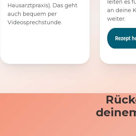
leiten es f
Hausarztpraxis). Das geht
an deine 
auch bequem per
weiter.
Videosprechstunde.
Rück
deinem