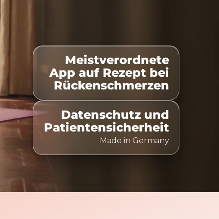
Meistverordnete
elistet
100% Kostenübernahme
Zeitlich flexibel nu
App auf Rezept bei
Rückenschmerzen
Datenschutz und
Patientensicherheit
Made in Germany