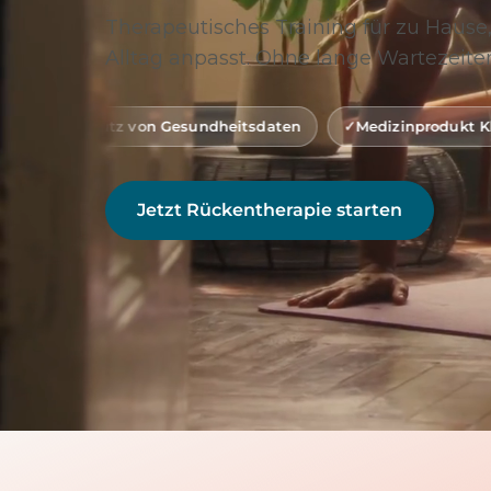
Therapeutisches Training für zu Hause,
Alltag anpasst. Ohne lange Wartezeiten
on Gesundheitsdaten
Medizinprodukt Klasse 1 (gemäß MD
Jetzt Rückentherapie starten