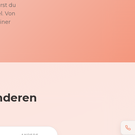
rst du
l. Von
iner
nderen