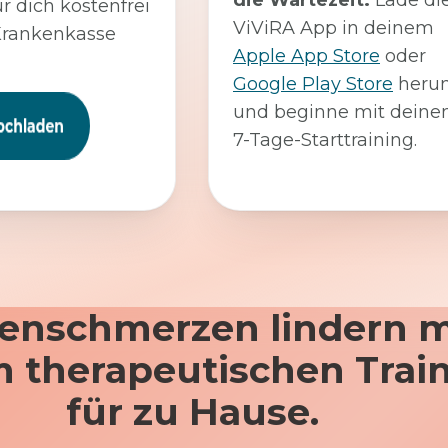
die Wartezeit:
Lade di
ür dich kostenfrei
ViViRA App in deinem
Krankenkasse
Apple App Store
oder
Google Play Store
herun
und beginne mit dein
7-Tage-Starttraining.
enschmerzen lindern m
 therapeutischen Trai
für zu Hause.