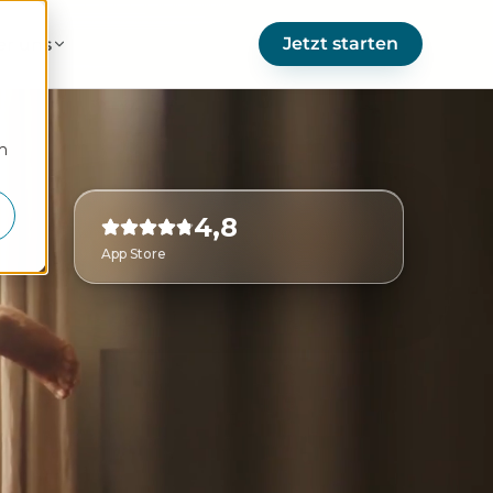
Jetzt starten
er uns
m
4,8
App Store