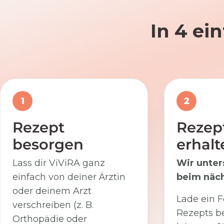
In 4 ei
1
2
Rezept
Rezep
besorgen
erhalt
Lass dir ViViRA ganz
Wir unter
einfach von deiner Ärztin
beim näch
oder deinem Arzt
Lade ein F
verschreiben (z. B.
Rezepts be
Orthopädie oder