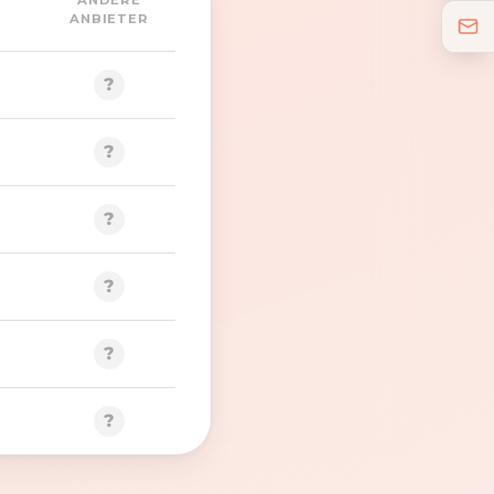
ANDERE
ANBIETER
?
?
?
?
?
?