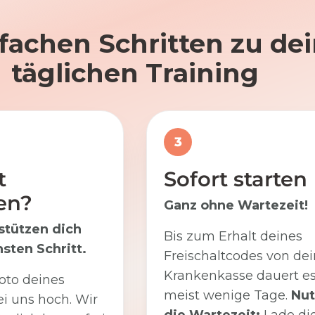
nfachen Schritten zu d
täglichen Training
3
t
Sofort starten
en?
Ganz ohne Wartezeit!
stützen dich
Bis zum Erhalt deines
sten Schritt.
Freischaltcodes von dei
Krankenkasse dauert e
oto deines
meist wenige Tage.
Nut
i uns hoch. Wir