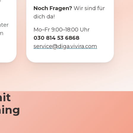
e
Noch Fragen?
Wir sind für
dich da!
ter
Mo–Fr 9:00–18:00 Uhr
em
030 814 53 6868
service@diga.vivira.com
it
ning