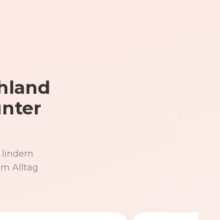
hland
unter
 lindern
im Alltag