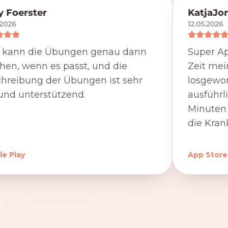
 Foerster
KatjaJo
.2026
12.05.2026
 kann die Übungen genau dann
Super Ap
en, wenn es passt, und die
Zeit me
hreibung der Übungen ist sehr
losgewor
und unterstützend.
ausführl
Minuten 
die Kran
e Play
App Store