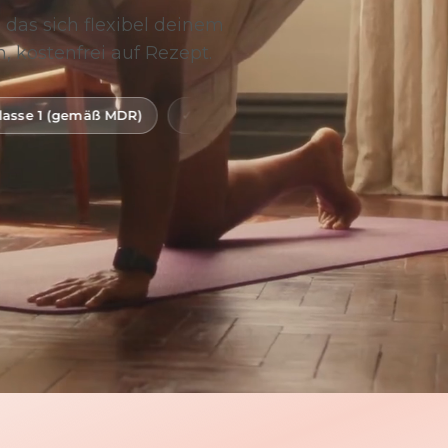
 das sich flexibel deinem
, kostenfrei auf Rezept.
R)
Digitale Gesundheitsanwendung (DiGA)
BfArM-g