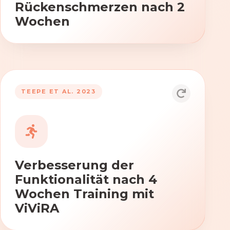
Rückenschmerzen nach 2
Wochen
TEEPE ET AL. 2023
Durch die Anwendung von ViViRA
verbessern sich signifikant die Kraft,
Beweglichkeit und Koordination nach
vierwöchigem Training.
Verbesserung der
Funktionalität nach 4
Wochen Training mit
ViViRA