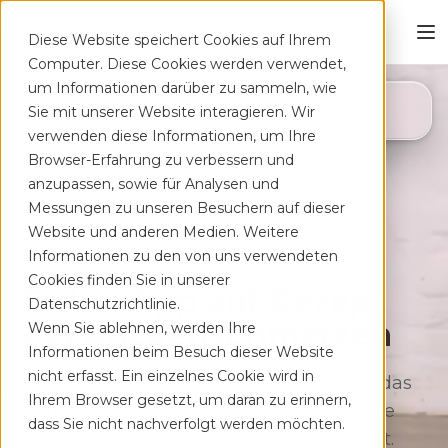
Diese Website speichert Cookies auf Ihrem
Computer. Diese Cookies werden verwendet,
um Informationen darüber zu sammeln, wie
4,8
Sie mit unserer Website interagieren. Wir
App Store
verwenden diese Informationen, um Ihre
Browser-Erfahrung zu verbessern und
anzupassen, sowie für Analysen und
Messungen zu unseren Besuchern auf dieser
Website und anderen Medien. Weitere
Informationen zu den von uns verwendeten
Cookies finden Sie in unserer
Deine App auf Rezept
Datenschutzrichtlinie.
bei Rücken­schmerzen
Wenn Sie ablehnen, werden Ihre
Informationen beim Besuch dieser Website
nicht erfasst. Ein einzelnes Cookie wird in
Therapeutisches Training für zu Hause, das
Ihrem Browser gesetzt, um daran zu erinnern,
sich flexibel deinem Alltag anpasst. Ohne
dass Sie nicht nachverfolgt werden möchten.
lange Wartezeiten, kostenfrei auf Rezept.