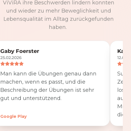
ViViRA ihre Beschwerden lindern konnten
und wieder zu mehr Beweglichkeit und
Lebensqualität im Alltag zurückgefunden
haben.
Gaby Foerster
Katj
25.02.2026
12.05.
Man kann die Übungen genau dann
Super
machen, wenn es passt, und die
Zeit
Beschreibung der Übungen ist sehr
losge
gut und unterstützend.
ausfü
Minut
die K
Google Play