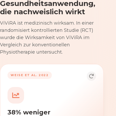
Gesundheitsanwendung,
die nachweislich wirkt
ViViRA ist medizinisch wirksam. In einer
randomisiert kontrollierten Studie (RCT)
wurde die Wirksamkeit von ViViRA im
Vergleich zur konventionellen
Physiotherapie untersucht.
53% nach 12 Wochen
WEISE ET AL. 2022
Die Anwendung von ViViRA reduziert
Rückenschmerzen in klinisch
relevantem Ausmaß – stärker als die
konventionelle Physiotherapie im
38% weniger
Versorgungsalltag.