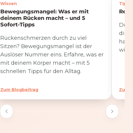
Wissen
Tipps
Bewegungsmangel: Was er mit
Rege
deinem Rücken macht – und 5
Sofort-Tipps
Du we
dire
Rückenschmerzen durch zu viel
hat. 
Sitzen? Bewegungsmangel ist der
wicht
Auslöser Nummer eins. Erfahre, was er
mit deinem Körper macht – mit 5
schnellen Tipps für den Alltag.
Zum Blogbeitrag
Zum B