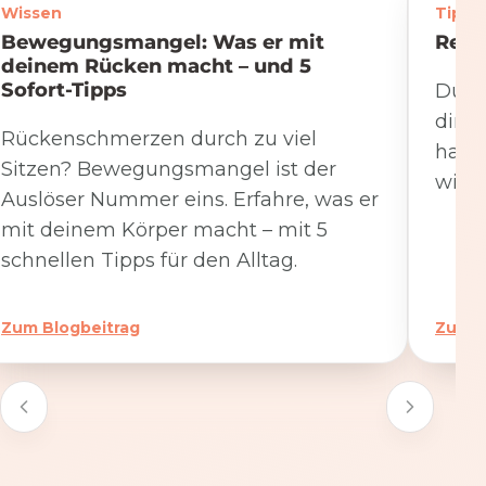
Wissen
Tipps
Bewegungsmangel: Was er mit
Rege
deinem Rücken macht – und 5
Sofort-Tipps
Du we
dire
Rückenschmerzen durch zu viel
hat. 
Sitzen? Bewegungsmangel ist der
wicht
Auslöser Nummer eins. Erfahre, was er
mit deinem Körper macht – mit 5
schnellen Tipps für den Alltag.
Zum Blogbeitrag
Zum B