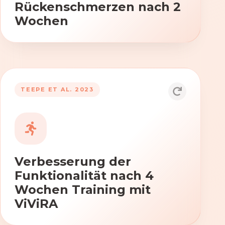
Rückenschmerzen nach 2
Wochen
TEEPE ET AL. 2023
Durch die Anwendung von ViViRA
verbessern sich signifikant die Kraft,
Beweglichkeit und Koordination nach
vierwöchigem Training.
Verbesserung der
Funktionalität nach 4
Wochen Training mit
ViViRA