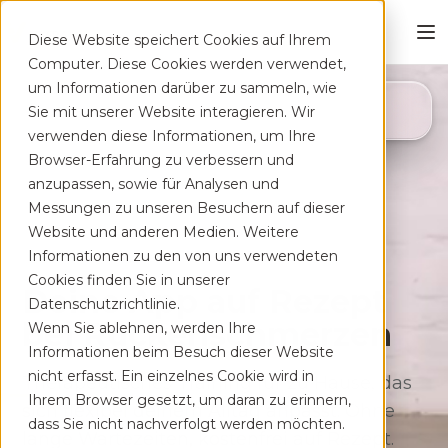
Diese Website speichert Cookies auf Ihrem
Computer. Diese Cookies werden verwendet,
um Informationen darüber zu sammeln, wie
4,8
Sie mit unserer Website interagieren. Wir
App Store
verwenden diese Informationen, um Ihre
Browser-Erfahrung zu verbessern und
anzupassen, sowie für Analysen und
Messungen zu unseren Besuchern auf dieser
Website und anderen Medien. Weitere
Informationen zu den von uns verwendeten
Cookies finden Sie in unserer
Deine App auf Rezept
Datenschutzrichtlinie.
bei Rücken­schmerzen
Wenn Sie ablehnen, werden Ihre
Informationen beim Besuch dieser Website
nicht erfasst. Ein einzelnes Cookie wird in
Therapeutisches Training für zu Hause, das
Ihrem Browser gesetzt, um daran zu erinnern,
sich flexibel deinem Alltag anpasst. Ohne
dass Sie nicht nachverfolgt werden möchten.
lange Wartezeiten, kostenfrei auf Rezept.