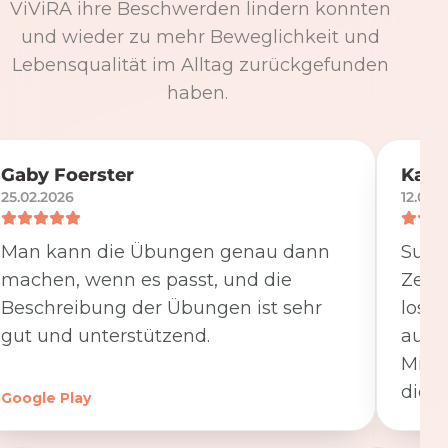
ViViRA ihre Beschwerden lindern konnten
und wieder zu mehr Beweglichkeit und
Lebensqualität im Alltag zurückgefunden
haben.
Gaby Foerster
Katj
25.02.2026
12.05.
Man kann die Übungen genau dann
Super
machen, wenn es passt, und die
Zeit
Beschreibung der Übungen ist sehr
losge
gut und unterstützend.
ausfü
Minut
die K
Google Play