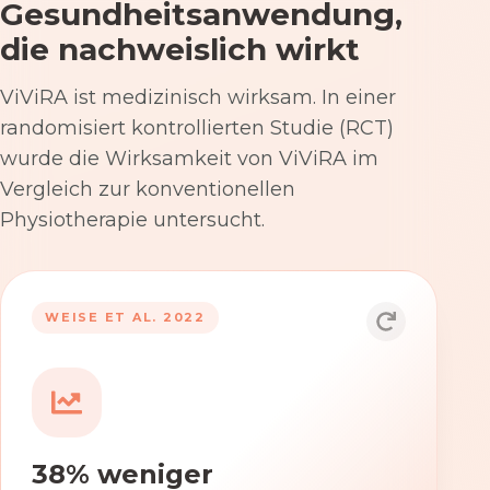
Gesundheitsanwendung,
die nachweislich wirkt
ViViRA ist medizinisch wirksam. In einer
randomisiert kontrollierten Studie (RCT)
wurde die Wirksamkeit von ViViRA im
Vergleich zur konventionellen
Physiotherapie untersucht.
53% nach 12 Wochen
WEISE ET AL. 2022
Die Anwendung von ViViRA reduziert
Rückenschmerzen in klinisch
relevantem Ausmaß – stärker als die
konventionelle Physiotherapie im
38% weniger
Versorgungsalltag.