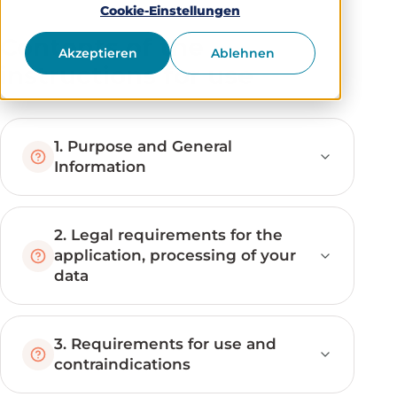
Cookie-Einstellungen
Contents of the
Akzeptieren
Ablehnen
instructions for use
1. Purpose and General
Information
2. Legal requirements for the
application, processing of your
data
3. Requirements for use and
contraindications