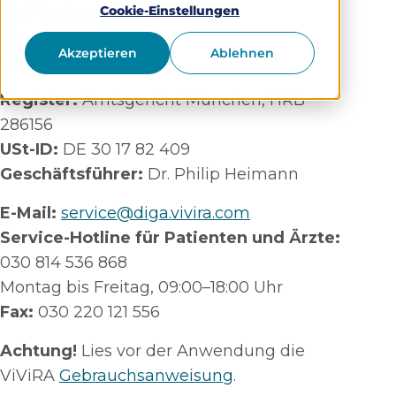
c/o Mindspace
Cookie-Einstellungen
Rosental 7
Akzeptieren
Ablehnen
80331 München
Register:
Amtsgericht München, HRB
286156
USt-ID:
DE 30 17 82 409
Geschäftsführer:
Dr. Philip Heimann
E-Mail:
service@diga.vivira.com
Service-Hotline für Patienten und Ärzte:
030 814 536 868
Montag bis Freitag, 09:00–18:00 Uhr
Fax:
030 220 121 556
Achtung!
Lies vor der Anwendung die
ViViRA
Gebrauchsanweisung
.