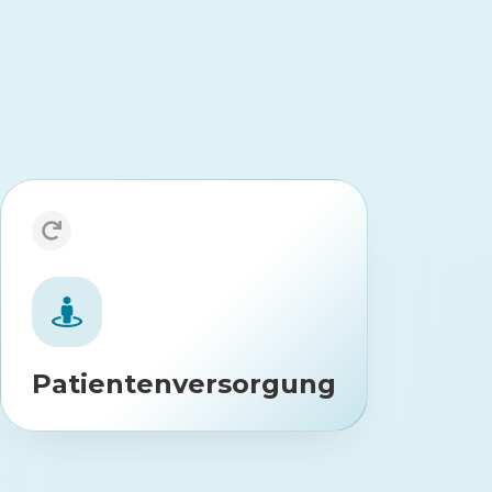
Patientenversorgung
Sofortige Verfügbarkeit:
Überbrückt effektiv lange
Wartezeiten auf konventionelle
Physiotherapie-Plätze.
Patientenversorgung
Orts- und
Maximale Flexibilität:
zeitunabhängiges Training.
Ein
Personalisierte Progression: