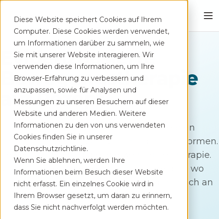
4.8
Diese Website speichert Cookies auf Ihrem
App Store
Computer. Diese Cookies werden verwendet,
um Informationen darüber zu sammeln, wie
Evidenzbasierte
Sie mit unserer Website interagieren. Wir
verwenden diese Informationen, um Ihre
Bewegungstherapie
Browser-Erfahrung zu verbessern und
anzupassen, sowie für Analysen und
auf Rezept
Messungen zu unseren Besuchern auf dieser
Website und anderen Medien. Weitere
Informationen zu den von uns verwendeten
Unspezifische Rückenschmerzen begegnen
Cookies finden Sie in unserer
Ihnen im Praxisalltag in verschiedensten Formen.
Datenschutzrichtlinie.
Bewegung bleibt dabei die wichtigste Therapie.
Wenn Sie ablehnen, werden Ihre
ViViRA schließt die Versorgungslücke dort, wo
Informationen beim Besuch dieser Website
herkömmliche Therapien zeitlich oder örtlich an
nicht erfasst. Ein einzelnes Cookie wird in
Grenzen stoßen.
Ihrem Browser gesetzt, um daran zu erinnern,
dass Sie nicht nachverfolgt werden möchten.