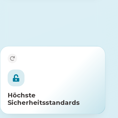
kann abgerechnet werden von:
GOP 30781
* Die
Schmerztherapeuten, die über eine Genehmigung gemäß
Qualitätssicherungsvereinbarung Schmerztherapie
verfügen.
Höchste Sicherheitsstandards
Entwicklung in Deutschland mit
27001
ISO
Zertifizierungen nach
ISO
(Informationssicherheit) und
(Qualitätsmanagement).
13485
Höchste
Sicherheitsstandards