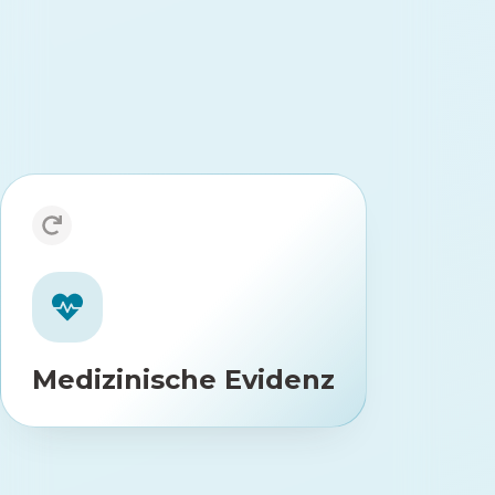
Medizinische Evidenz
Dauerhaft
Wissenschaftlich belegt:
-Verzeichnis gelistet, klinisch
DiGA
im
nachgewiesene Schmerzreduktion
.
(RCT-Studie)
Medizinische Evidenz
Von
Evidenzbasierte Qualität:
medizinischen Expert*innen auf Basis
der besten verfügbaren Evidenzen
(S3 Leitlinien) entwickelt.