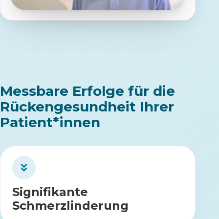
Messbare Erfolge für die
Rückengesundheit Ihrer
Patient*innen
Signifikante Schmerzlinderung
2
Die Schmerzintensität sank nach
Signifikante
um
Wochen Training mit ViViRA
Schmerzlinderung
38%.