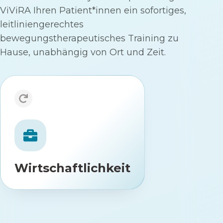
ViViRA Ihren Patient*innen ein sofortiges,
leitliniengerechtes
bewegungstherapeutisches Training zu
Hause, unabhängig von Ort und Zeit.
Wirtschaftlichkeit
:
Budgetneutrale Verordnung
Belastet weder Ihr Arznei- noch Ihr
Heilmittelbudget.
100%
Kostenfrei für Patient*innen:
Wirtschaftlichkeit
Kostenübernahme durch alle
gesetzlichen Krankenkassen.