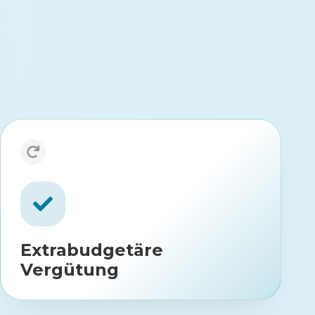
anpassungsfähiger Algorithmus, der
die Übungen täglich an
Schmerzniveau und
Durchführbarkeit anpasst.
Extrabudget Vergütung
Vergütung der Verlaufskontrolle und
GOP
des Abschlussgesprächs nach
(64 Punkte)
01472 bzw. 30781*
Extrabudgetäre
Vergütung
können folgende Fachgruppen
GOP 01472
*Die
abrechnen: Hausärzte, Internisten ohne Schwerpunkt,
Orthopäden, Fachärzte für Chirurgie, Fachärzte für
Physikalische und Rehabilitative Medizin.