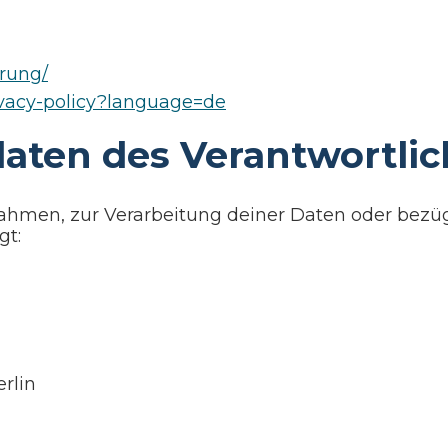
erung/
privacy-policy?language=de
aten des Verantwortli
ahmen, zur Verarbeitung deiner Daten oder bezü
gt:
erlin