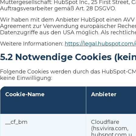
Muttergesellschaft: HubSpot Inc., 25 First Street
Auftragsverarbeiter gemäß Art. 28 DSGVO.
Wir haben mit dem Anbieter HubSpot einen AVV n
Agreement zur Verwendung europäischer Rechenze
Datenzugriffe aus den USA möglich. Als rechtlic
Weitere Informationen:
https://legal.hubspot.com/
5.2 Notwendige Cookies (kein
Folgende Cookies werden durch das HubSpot-CMS 
keine Einwilligung:
Cookie-Name
Anbieter
__cf_bm
Cloudflare
(hs.vivira.com,
hubspot.com u.